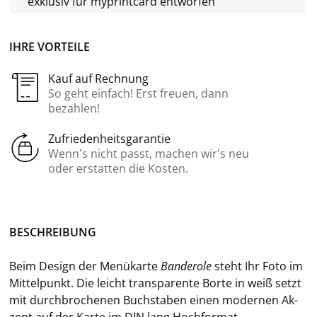
exklusiv für
myprintcard
entworfen
IHRE VORTEILE
Kauf auf Rechnung
So geht einfach! Erst freuen, dann
bezahlen!
Zufriedenheitsgarantie
Wenn’s nicht passt, machen wir’s neu
oder erstatten die Kosten.
BE­SCHREI­BUNG
Beim De­sign der Me­nü­kar­te
Ban­de­ro­le
steht Ihr Foto im
Mit­tel­punkt. Die leicht trans­pa­ren­te Borte in weiß setzt
mit durch­bro­che­nen Buch­sta­ben einen mo­der­nen Ak­
zent auf der Karte im DIN lang Hoch­for­mat.