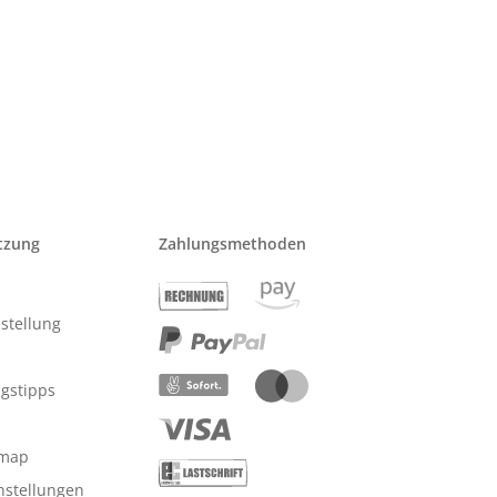
tzung
Zahlungsmethoden
stellung
ngstipps
emap
nstellungen