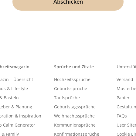
hzeitsmagazin
Sprüche und Zitate
Unterstü
azin – Übersicht
Hochzeitssprüche
Versand
ds & Lifestyle
Geburtssprüche
Musterbe
& Basteln
Taufsprüche
Papier
geber & Planung
Geburtstagssprüche
Gestaltu
ration & Inspiration
Weihnachtssprüche
FAQs
p Calm Generator
Kommunionsprüche
User Sit
 & Family
Konfirmationssprüche
Cookie Ei