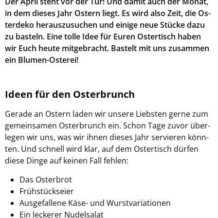
Der April steht vor der Tür! Und damit auch der Monat,
in dem die­ses Jahr Os­tern liegt. Es wird also Zeit, die Os­
ter­de­ko her­aus­zu­su­chen und ei­ni­ge neue Stü­cke dazu
zu bas­teln. Eine tolle Idee für Euren Os­ter­tisch haben
wir Euch heute mit­ge­bracht. Bas­telt mit uns zu­sam­men
ein Blumen-​Osterei!
Ideen für den Os­ter­brunch
Ge­ra­de an Os­tern laden wir un­se­re Liebs­ten gerne zum
ge­mein­sa­men Os­ter­brunch ein. Schon Tage zuvor über­
le­gen wir uns, was wir ihnen die­ses Jahr ser­vie­ren könn­
ten. Und schnell wird klar, auf dem Os­ter­tisch dür­fen
diese Dinge auf kei­nen Fall feh­len:
Das Os­ter­brot
Früh­stücks­ei­er
Aus­ge­fal­le­ne Käse- und Wurst­va­ria­tio­nen
Ein le­cke­rer Nu­del­sa­lat