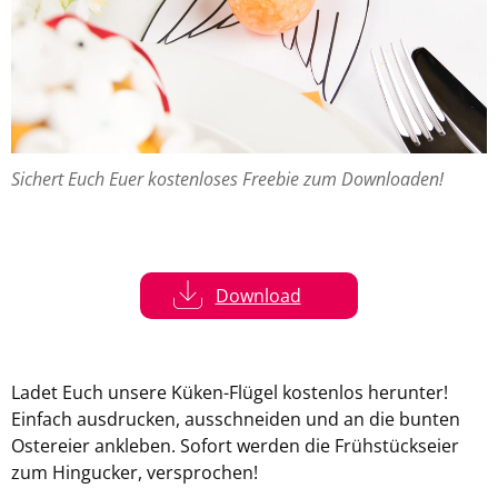
Si­chert Euch Euer kos­ten­lo­ses Free­bie zum Down­loa­den!
Down­load
Ladet Euch un­se­re Küken-​Flügel kos­ten­los her­un­ter!
Ein­fach aus­dru­cken, aus­schnei­den und an die bun­ten
Os­ter­ei­er an­kle­ben. So­fort wer­den die Früh­stücks­ei­er
zum Hin­gu­cker, ver­spro­chen!