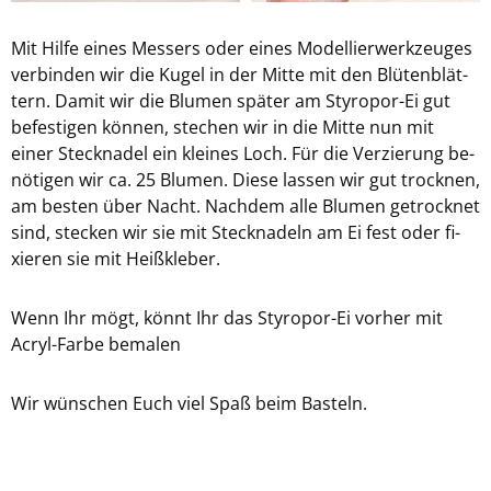
Mit Hilfe eines Mes­sers oder eines Mo­del­lier­werk­zeu­ges
ver­bin­den wir die Kugel in der Mitte mit den Blü­ten­blät­
tern. Damit wir die Blu­men spä­ter am Styropor-​Ei gut
be­fes­ti­gen kön­nen, ste­chen wir in die Mitte nun mit
einer Steck­na­del ein klei­nes Loch. Für die Ver­zie­rung be­
nö­ti­gen wir ca. 25 Blu­men. Diese las­sen wir gut trock­nen,
am bes­ten über Nacht. Nach­dem alle Blu­men ge­trock­net
sind, ste­cken wir sie mit Steck­na­deln am Ei fest oder fi­
xie­ren sie mit Heiß­kle­ber.
Wenn Ihr mögt, könnt Ihr das Styropor-​Ei vor­her mit
Acryl-​Farbe be­ma­len
Wir wün­schen Euch viel Spaß beim Bas­teln.