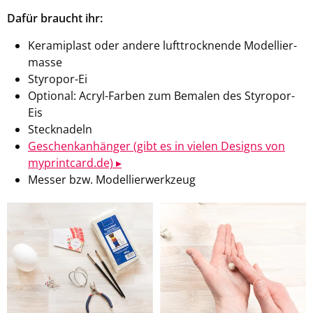
Dafür braucht ihr:
Ke­ra­mi­plast oder an­de­re luft­trock­nen­de Mo­del­lier­
mas­se
Styropor-​Ei
Op­tio­nal: Acryl-​Farben zum Be­ma­len des Styropor-​
Eis
Steck­na­deln
Ge­schenk­an­hän­ger (gibt es in vie­len De­signs von
my­print­card.de) ▸
Mes­ser bzw. Mo­del­lier­werk­zeug