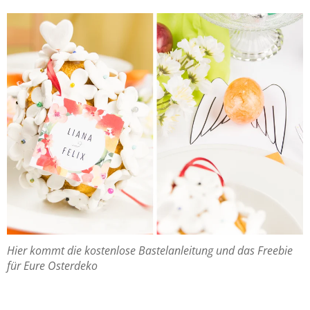
Hier kommt die kos­ten­lo­se Bas­tel­an­lei­tung und das Free­bie
für Eure Os­ter­de­ko