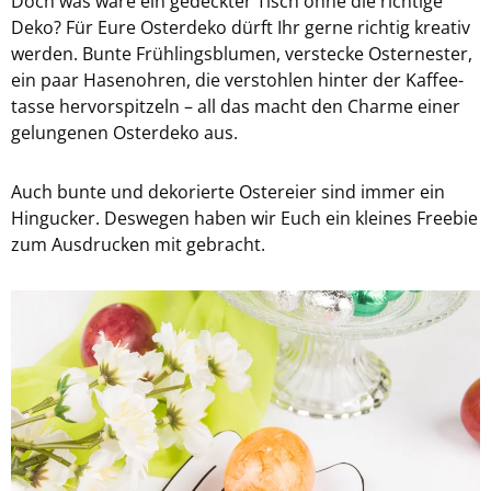
Doch was wäre ein ge­deck­ter Tisch ohne die rich­ti­ge
Deko? Für Eure Os­ter­de­ko dürft Ihr gerne rich­tig krea­tiv
wer­den. Bunte Früh­lings­blu­men, ver­ste­cke Os­ter­nes­ter,
ein paar Ha­sen­oh­ren, die ver­stoh­len hin­ter der Kaf­fee­
tas­se her­vor­spit­zeln – all das macht den Charme einer
ge­lun­ge­nen Os­ter­de­ko aus.
Auch bunte und de­ko­rier­te Os­ter­ei­er sind immer ein
Hin­gu­cker. Des­we­gen haben wir Euch ein klei­nes Free­bie
zum Aus­dru­cken mit ge­bracht.