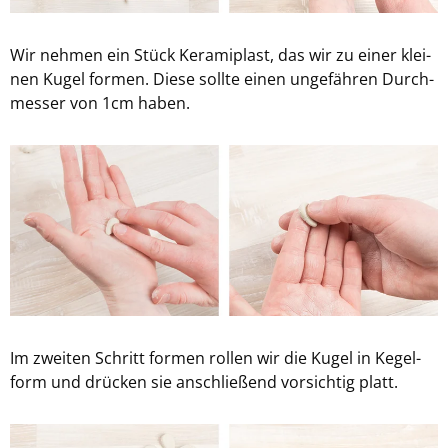
Wir neh­men ein Stück Ke­ra­mi­plast, das wir zu einer klei­
nen Kugel for­men. Diese soll­te einen un­ge­fäh­ren Durch­
mes­ser von 1cm haben.
Im zwei­ten Schritt for­men rol­len wir die Kugel in Ke­gel­
form und drü­cken sie an­schlie­ßend vor­sich­tig platt.