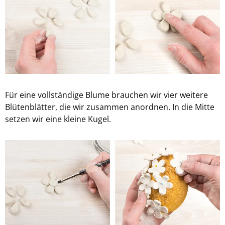
Für eine voll­stän­di­ge Blume brau­chen wir vier wei­te­re
Blü­ten­blät­ter, die wir zu­sam­men an­ord­nen. In die Mitte
set­zen wir eine klei­ne Kugel.