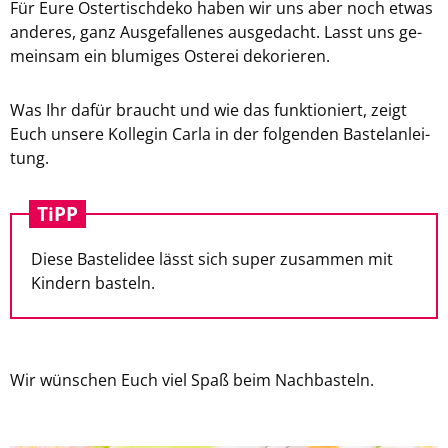
Für Eure Os­ter­tisch­de­ko haben wir uns aber noch etwas
an­de­res, ganz Aus­ge­fal­le­nes aus­ge­dacht. Lasst uns ge­
mein­sam ein blu­mi­ges Os­ter­ei de­ko­rie­ren.
Was Ihr dafür braucht und wie das funk­tio­niert, zeigt
Euch un­se­re Kol­le­gin Carla in der fol­gen­den Bas­tel­an­lei­
tung.
TiPP
Diese Bas­tel­idee lässt sich super zu­sam­men mit
Kin­dern bas­teln.
Wir wün­schen Euch viel Spaß beim Nach­bas­teln.