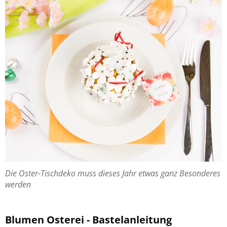
Die Oster-​Tischdeko muss die­ses Jahr etwas ganz Be­son­de­res
wer­den
Blu­men Os­ter­ei - Bas­tel­an­lei­tung