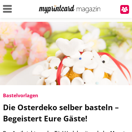
Bas­tel­vor­la­gen
Die Os­ter­de­ko sel­ber bas­teln –
Be­geis­tert Eure Gäste!