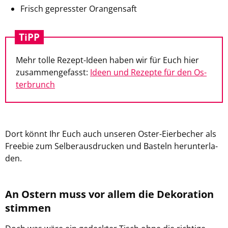
Frisch ge­press­ter Oran­gen­saft
TiPP
Mehr tolle Rezept-​Ideen haben wir für Euch hier
zu­sam­men­ge­fasst:
Ideen und Re­zep­te für den Os­
ter­brunch
Dort könnt Ihr Euch auch un­se­ren Oster-​Eierbecher als
Free­bie zum Sel­be­r­aus­dru­cken und Bas­teln her­un­ter­la­
den.
An Os­tern muss vor allem die De­ko­ra­ti­on
stim­men