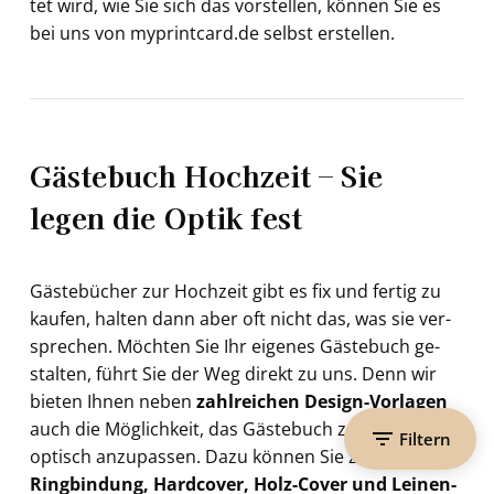
tet wird, wie Sie sich das vor­stel­len, kön­nen Sie es
bei uns von my­print­card.de selbst er­stel­len.
Gästebuch Hochzeit – Sie
legen die Optik fest
Gäs­te­bü­cher zur Hoch­zeit gibt es fix und fer­tig zu
kau­fen, hal­ten dann aber oft nicht das, was sie ver­
spre­chen. Möch­ten Sie Ihr ei­ge­nes Gäs­te­buch ge­
stal­ten, führt Sie der Weg di­rekt zu uns. Denn wir
bie­ten Ihnen neben
zahl­rei­chen Design-​Vorlagen
auch die Mög­lich­keit, das Gäs­te­buch zur Hoch­zeit
Filtern
op­tisch an­zu­pas­sen. Dazu kön­nen Sie zwi­schen
Ring­bin­dung, Hard­co­ver, Holz-​Cover und Leinen-​