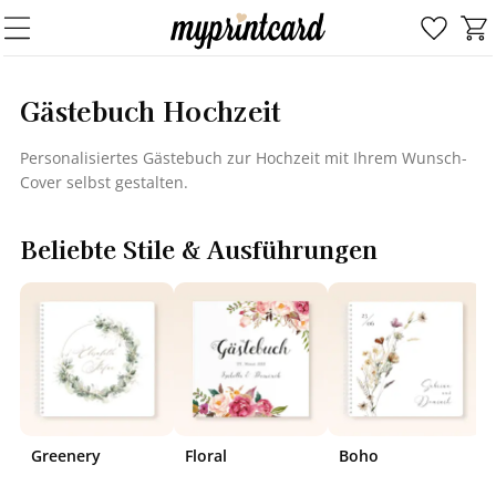
Gäs­te­buch Hoch­zeit
Per­so­na­li­sier­tes Gäs­te­buch zur Hoch­zeit mit Ihrem Wunsch-​
Cover selbst ge­stal­ten.
Beliebte Stile & Ausführungen
Greenery
Floral
Boho