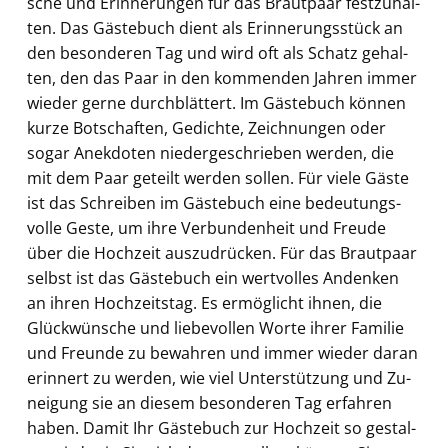
sche und Er­in­ne­run­gen für das Braut­paar fest­zu­hal­
ten. Das Gäs­te­buch dient als Er­in­ne­rungs­stück an
den be­son­de­ren Tag und wird oft als Schatz ge­hal­
ten, den das Paar in den kom­men­den Jah­ren immer
wie­der gerne durch­blät­tert. Im Gäs­te­buch kön­nen
kurze Bot­schaf­ten, Ge­dich­te, Zeich­nun­gen oder
sogar An­ek­do­ten nie­der­ge­schrie­ben wer­den, die
mit dem Paar ge­teilt wer­den sol­len. Für viele Gäste
ist das Schrei­ben im Gäs­te­buch eine be­deu­tungs­
vol­le Geste, um ihre Ver­bun­den­heit und Freu­de
über die Hoch­zeit aus­zu­drü­cken. Für das Braut­paar
selbst ist das Gäs­te­buch ein wert­vol­les An­denken
an ihren Hoch­zeits­tag. Es er­mög­licht ihnen, die
Glück­wün­sche und lie­be­vol­len Worte ihrer Fa­mi­lie
und Freun­de zu be­wah­ren und immer wie­der daran
er­in­nert zu wer­den, wie viel Un­ter­stüt­zung und Zu­
nei­gung sie an die­sem be­son­de­ren Tag er­fah­ren
haben. Damit Ihr Gäs­te­buch zur Hoch­zeit so ge­stal­