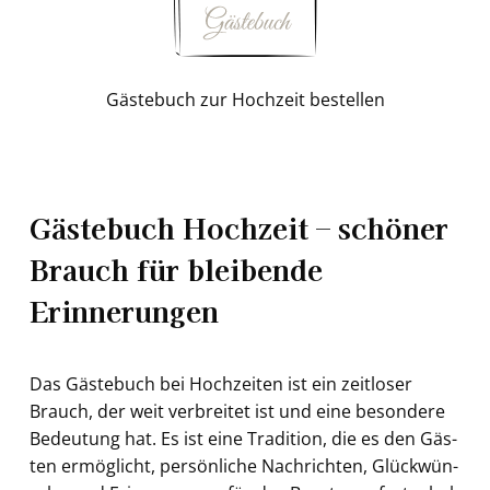
Gäs­te­buch zur Hoch­zeit be­stel­len
Gästebuch Hochzeit – schöner
Brauch für bleibende
Erinnerungen
Das Gäs­te­buch bei Hoch­zei­ten ist ein zeit­lo­ser
Brauch, der weit ver­brei­tet ist und eine be­son­de­re
Be­deu­tung hat. Es ist eine Tra­di­ti­on, die es den Gäs­
ten er­mög­licht, per­sön­li­che Nach­rich­ten, Glück­wün­