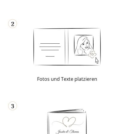
2
Fotos und Texte plat­zie­ren
3