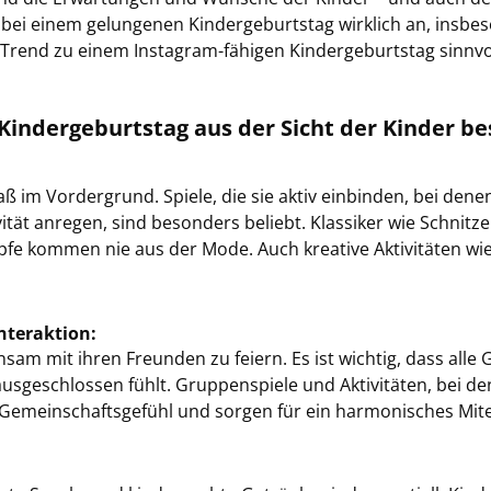
 einem ge­lun­ge­nen Kin­der­ge­burts­tag wirk­lich an, ins­be­
 Trend zu einem Instagram-​fähigen Kin­der­ge­burts­tag sinn­vo
n­der­ge­burts­tag aus der Sicht der Kin­der be
ß im Vor­der­grund. Spie­le, die sie aktiv ein­bin­den, bei dene
i­tät an­re­gen, sind be­son­ders be­liebt. Klas­si­ker wie Schnit­z
 kom­men nie aus der Mode. Auch krea­ti­ve Ak­ti­vi­tä­ten wi
ter­ak­ti­on:
n­sam mit ihren Freun­den zu fei­ern. Es ist wich­tig, dass alle 
­ge­schlos­sen fühlt. Grup­pen­spie­le und Ak­ti­vi­tä­ten, bei d
 Ge­mein­schafts­ge­fühl und sor­gen für ein har­mo­ni­sches Mit­e