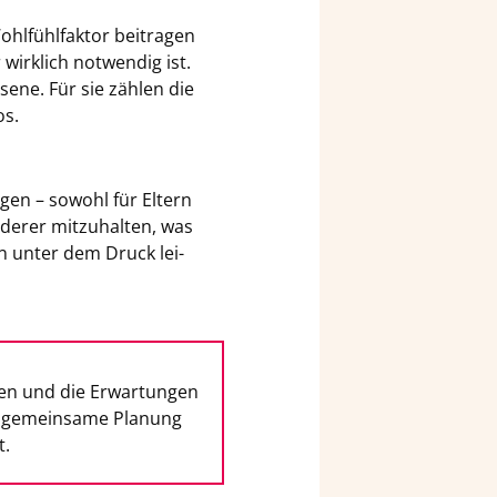
l­fühl­fak­tor bei­tra­gen
wirk­lich not­wen­dig ist.
se­ne. Für sie zäh­len die
os.
gen – so­wohl für El­tern
­de­rer mit­zu­hal­ten, was
en unter dem Druck lei­
ten und die Er­war­tun­gen
e ge­mein­sa­me Pla­nung
t.