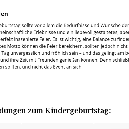
­den
ge­burts­tag soll­te vor allem die Be­dürf­nis­se und Wün­sche de
in­schaft­li­che Er­leb­nis­se und ein lie­be­voll ge­stal­te­tes, a
er­fekt in­sze­nier­te Feier. Es ist wich­tig, eine Ba­lan­ce zu fin­
tes Motto kön­nen die Feier be­rei­chern, soll­ten je­doch nich
r Tag un­ver­gess­lich und fröh­lich sein – und das ge­lingt am b
 und ihre Zeit mit Freun­den ge­nie­ßen kön­nen. Denn schließ­l
hen soll­ten, und nicht das Event an sich.
a­dun­gen zum Kin­der­ge­burts­tag: