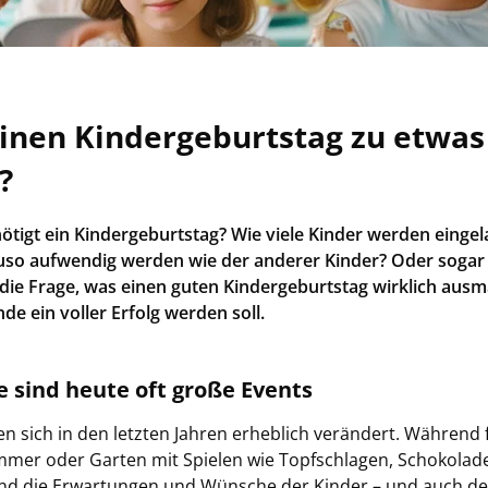
nen Kin­der­ge­burts­tag zu etwas
?
­nö­tigt ein Kin­der­ge­burts­tag? Wie viele Kin­der wer­den ein­ge
nau­so auf­wen­dig wer­den wie der an­de­rer Kin­der? Oder sog
h die Frage, was einen guten Kin­der­ge­burts­tag wirk­lich aus
de ein vol­ler Er­folg wer­den soll.
­ge sind heute oft große Events
en sich in den letz­ten Jah­ren er­heb­lich ver­än­dert. Wäh­rend f
­mer oder Gar­ten mit Spie­len wie Topf­schla­gen, Schokolad
ind die Er­war­tun­gen und Wün­sche der Kin­der – und auch der 