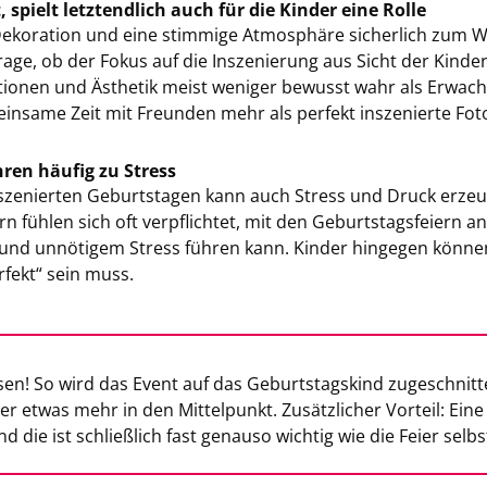
 spielt letzt­end­lich auch für die Kin­der eine Rolle
o­ra­ti­on und eine stim­mi­ge At­mo­sphä­re si­cher­lich zum Woh
rage, ob der Fokus auf die In­sze­nie­rung aus Sicht der Kin­der 
tio­nen und Äs­the­tik meist we­ni­ger be­wusst wahr als Er­wach­
ein­sa­me Zeit mit Freun­den mehr als per­fekt in­sze­nier­te Fot
­ren häu­fig zu Stress
sze­nier­ten Ge­burts­ta­gen kann auch Stress und Druck er­zeu­
rn füh­len sich oft ver­pflich­tet, mit den Ge­burts­tags­fei­ern an
und un­nö­ti­gem Stress füh­ren kann. Kin­der hin­ge­gen kön­n
r­fekt“ sein muss.
sen! So wird das Event auf das Ge­burts­tags­kind zu­ge­schnit­
er etwas mehr in den Mit­tel­punkt. Zu­sätz­li­cher Vor­teil: Ein
d die ist schließ­lich fast ge­nau­so wich­tig wie die Feier selbs