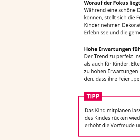
Wor­auf der Fokus liegt,
Wäh­rend eine schö­ne De­k
kön­nen, stellt sich die F
Kin­der neh­men De­ko­ra­
Er­leb­nis­se und die ge­m
Hohe Er­war­tun­gen füh
Der Trend zu per­fekt in­
als auch für Kin­der. El­te
zu hohen Er­war­tun­gen 
den, dass ihre Feier „pe
TiPP
Das Kind mit­pla­nen las­
des Kin­des rü­cken wie­d
er­höht die Vor­freu­de un