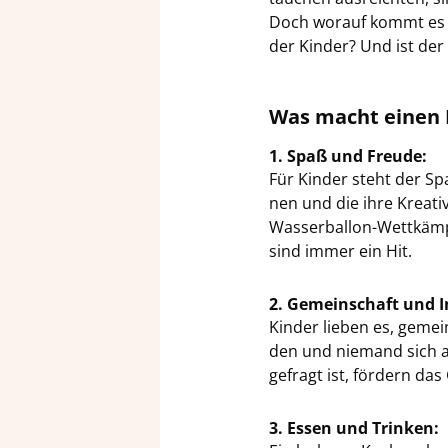
Doch wor­auf kommt es bei
der Kin­der? Und ist der
Was macht einen Ki
1. Spaß und Freu­de:
Für Kin­der steht der Spa
nen und die ihre Krea­ti­v
Wasserballon-​Wettkämpfe
sind immer ein Hit.
2. Ge­mein­schaft und In­
Kin­der lie­ben es, ge­mei
den und nie­mand sich aus
ge­fragt ist, för­dern das
3. Essen und Trin­ken: