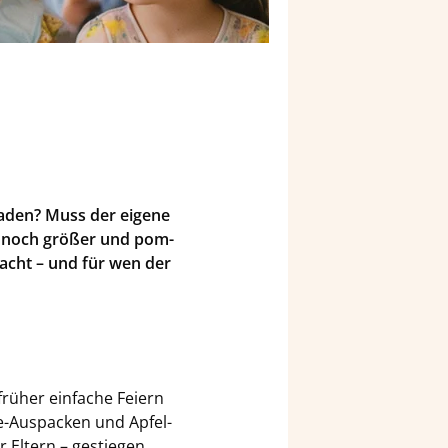
­la­den? Muss der ei­ge­ne
ar noch grö­ßer und pom­
­macht – und für wen der
rü­her ein­fa­che Fei­ern
e-​Auspacken und Ap­fel­
El­tern – ge­stie­gen.