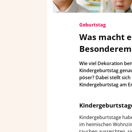
Ge­burts­tag
Was macht ei
Be­son­de­rem
Wie viel De­ko­ra­ti­on be
Kin­der­ge­burts­tag ge­
pö­ser? Dabei stellt sic
Kin­der­ge­burts­tag am En
Kin­der­ge­burts­ta
Kin­der­ge­burts­ta­ge hab
im hei­mi­schen Wohn­zim
tau­chen aus­reich­ten, s