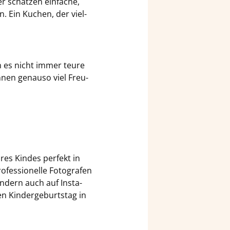
er schät­zen ein­fa­che,
on. Ein Ku­chen, der viel­
en es nicht immer teure
n­nen ge­nau­so viel Freu­
res Kin­des per­fekt in
fes­sio­nel­le Fo­to­gra­fen
n­dern auch auf In­sta­
 Kin­der­ge­burts­tag in