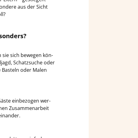
son­de­re aus der Sicht
ll?
­son­ders?
n sie sich be­we­gen kön­
el­jagd, Schatz­su­che oder
e Bas­teln oder Malen
Gäste ein­be­zo­gen wer­
enen Zu­sam­men­ar­beit
in­an­der.