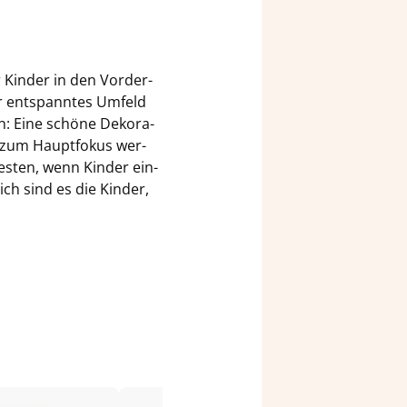
r Kin­der in den Vor­der­
ber ent­spann­tes Um­feld
den: Eine schö­ne De­ko­ra­
t zum Haupt­fo­kus wer­
es­ten, wenn Kin­der ein­
ich sind es die Kin­der,