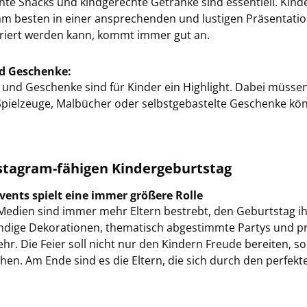
nte Snacks und kind­ge­rech­te Ge­trän­ke sind es­sen­ti­ell. Kin­d
am bes­ten in einer an­spre­chen­den und lus­ti­gen Prä­sen­ta­ti­
ko­riert wer­den kann, kommt immer gut an.
d Ge­schen­ke:
n und Ge­schen­ke sind für Kin­der ein High­light. Dabei müs­s
 Spiel­zeu­ge, Mal­bü­cher oder selbst­ge­bas­tel­te Ge­schen­ke kö
agram-​fähigen Kin­der­ge­burts­tag
Events spielt eine immer grö­ße­re Rolle
 Me­di­en sind immer mehr El­tern be­strebt, den Ge­burts­tag ih
i­ge De­ko­ra­tio­nen, the­ma­tisch ab­ge­stimm­te Par­tys und pro­
ehr. Die Feier soll nicht nur den Kin­dern Freu­de be­rei­ten, so
en. Am Ende sind es die El­tern, die sich durch den per­fek­ten