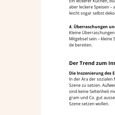
Ein le­cke­rer Ku­chen, bu
aber le­cke­re Spei­sen – 
leicht sogar selbst de­
4. Über­ra­schun­gen un
Klei­ne Über­ra­schun­ge
Mit­geb­sel sein – klei­ne
de be­rei­ten.
Der Trend zum Inst
Die In­sze­nie­rung des 
In der Ära der so­zia­len
Szene zu set­zen. Auf­wen­d
sind keine Sel­ten­heit m
gram und Co. gut aus­se­h
Szene set­zen wol­len.