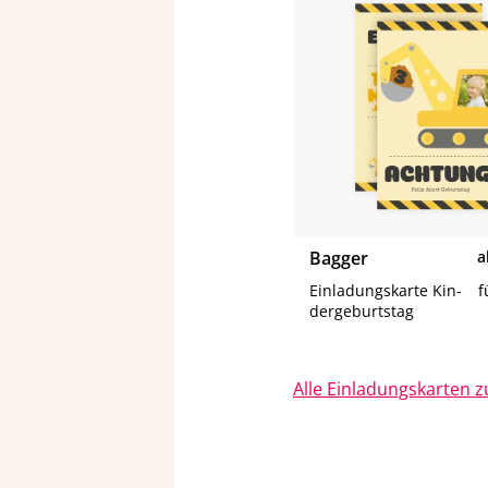
Bag­ger
a
Ein­la­dungs­kar­te Kin­
f
der­ge­burts­tag
Alle Ein­la­dungs­kar­ten 