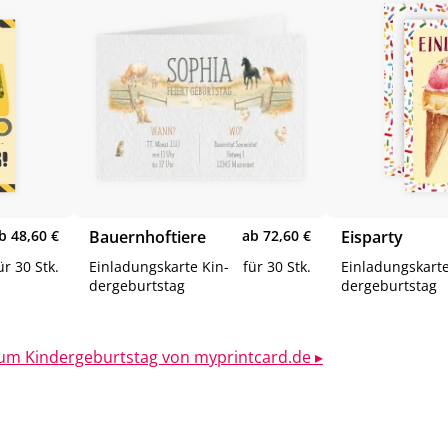
b 48,60 €
Bau­ern­hof­tie­re
ab 72,60 €
Eis­par­ty
ür 30 Stk.
Ein­la­dungs­kar­te Kin­
für 30 Stk.
Ein­la­dungs­kar­t
der­ge­burts­tag
der­ge­burts­tag
zum Kin­der­ge­burts­tag von my­print­card.de ▸