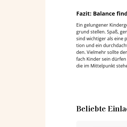
Fazit: Ba­lan­ce fin
Ein ge­lun­ge­ner Kin­der­
grund stel­len. Spaß, ge­me
sind wich­ti­ger als eine p
ti­on und ein durch­dach­
den. Viel­mehr soll­te de
fach Kin­der sein dür­fen
die im Mit­tel­punkt ste­
Be­lieb­te Ein­l