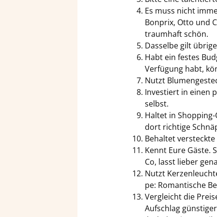
Es muss nicht immer 
Bon­prix, Otto und Co
traum­haft schön.
Das­sel­be gilt üb­ri­
Habt ein fes­tes Bud­
Ver­fü­gung habt, kö
Nutzt Blu­men­ge­ste­
In­ves­tiert in eine
selbst.
Hal­tet in Shopping-
dort rich­ti­ge Schnä
Be­hal­tet ver­steck­
Kennt Eure Gäste. Sta
Co, lasst lie­ber ge
Nutzt Ker­zen­leuch­te
pe: Ro­man­ti­sche Be­
Ver­gleicht die Prei­
Aufschlag güns­ti­ger