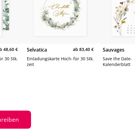
b 48,60 €
Sel­va­ti­ca
ab 83,40 €
Sau­va­ges
ür 30 Stk.
Ein­la­dungs­kar­te Hoch­
für 30 Stk.
Save the Date-​
zeit
Kalenderblatt
reiben