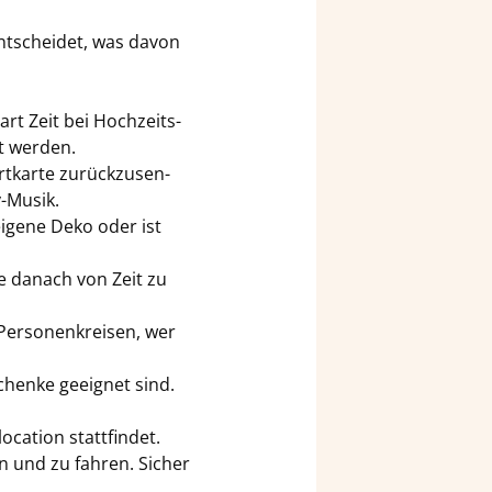
nt­schei­det, was davon
rt Zeit bei Hoch­zeits­
et wer­den.
­kar­te zu­rück­zu­sen­
-​Musik.
i­ge­ne Deko oder ist
ie da­nach von Zeit zu
Per­so­nen­krei­sen, wer
chen­ke ge­eig­net sind.
a­ti­on statt­fin­det.
n und zu fah­ren. Si­cher