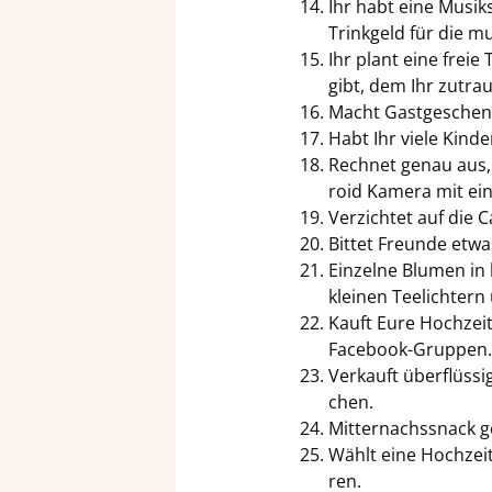
Ihr habt eine Mu­sik
Trink­geld für die mu­
Ihr plant eine freie
gibt, dem Ihr zu­trau
Macht Gast­ge­schen­k
Habt Ihr viele Kin­d
Rech­net genau aus, 
roid Ka­me­ra mit ei­n
Ver­zich­tet auf die 
Bit­tet Freun­de etwa
Ein­zel­ne Blu­men in
klei­nen Tee­lich­ter
Kauft Eure Hoch­zeits
Facebook-​Gruppen.
Ver­kauft über­flüs­s
chen.
Mit­ter­nachss­nack ge
Wählt eine Hoch­zeits
ren.