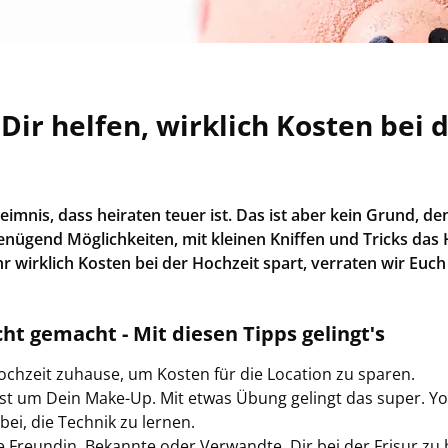
Dir hel­fen, wirk­lich Kos­ten bei 
heim­nis, dass hei­ra­ten teuer ist. Das ist aber kein Grund, 
­nü­gend Mög­lich­kei­ten, mit klei­nen Knif­fen und Tricks das 
r wirk­lich Kos­ten bei der Hoch­zeit spart, ver­ra­ten wir Euch
cht ge­macht - Mit die­sen Tipps ge­lingt's
och­zeit zu­hau­se, um Kos­ten für die Lo­ca­ti­on zu spa­ren.
st um Dein Make-​Up. Mit etwas Übung ge­lingt das super. Y
dabei, die Tech­nik zu ler­nen.
­te Freun­din, Be­kann­te oder Ver­wand­te, Dir bei der Fri­sur zu 