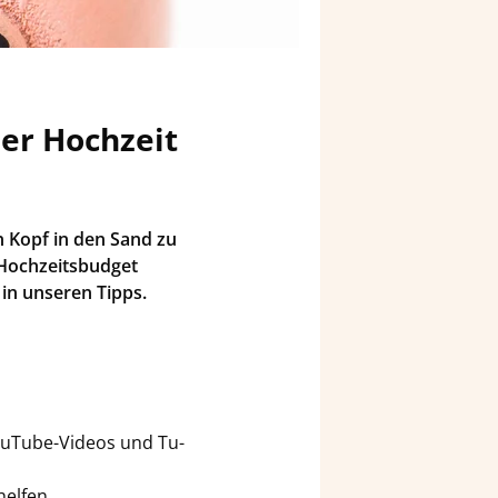
der Hoch­zeit
den Kopf in den Sand zu
Hoch­zeits­bud­get
 in un­se­ren Tipps.
ouTube-​Videos und Tu­
hel­fen.