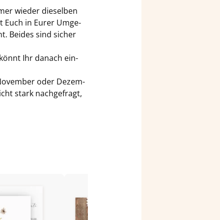
mer wie­der die­sel­ben
aut Euch in Eurer Um­ge­
t. Bei­des sind si­cher
 könnt Ihr da­nach ein­
r, No­vem­ber oder De­zem­
icht stark nach­ge­fragt,