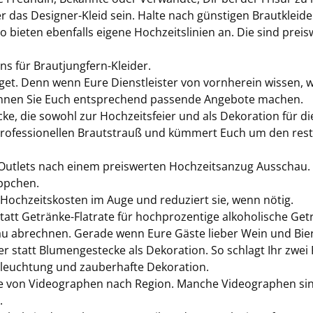
das Designer-​Kleid sein. Halte nach güns­ti­gen Braut­klei­d
 bie­ten eben­falls ei­ge­ne Hoch­zeits­li­ni­en an. Die sind prei
gens für Brautjungfern-​Kleider.
get. Denn wenn Eure Dienst­leis­ter von vorn­her­ein wis­sen, w
n­nen Sie Euch ent­spre­chend pas­sen­de An­ge­bo­te ma­chen.
cke, die so­wohl zur Hoch­zeits­fei­er und als De­ko­ra­ti­on für d
n pro­fes­sio­nel­len Braut­strauß und küm­mert Euch um den res
​Outlets nach einem preis­wer­ten Hoch­zeits­an­zug Aus­schau.
pp­chen.
te Hoch­zeits­kos­ten im Auge und re­du­ziert sie, wenn nötig.
tt Getränke-​Flatrate für hoch­pro­zen­ti­ge al­ko­ho­li­sche Ge­
nau ab­rech­nen. Ge­ra­de wenn Eure Gäste lie­ber Wein und Bier
r statt Blu­men­ge­ste­cke als De­ko­ra­ti­on. So schlagt Ihr zwei
leuch­tung und zau­ber­haf­te De­ko­ra­ti­on.
se von Vi­deo­gra­phen nach Re­gi­on. Man­che Vi­deo­gra­phen si
.