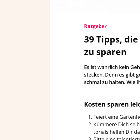
Rat­ge­ber
39 Tipps, die 
zu spa­ren
Es ist wahr­lich kein Ge­
ste­cken. Denn es gibt ge
schmal zu hal­ten. Wie Ih
Kos­ten spa­ren lei
Fei­ert eine Gar­ten­h
Küm­me­re Dich selb
to­ri­als hel­fen Dir 
Bitte eine ta­len­tier