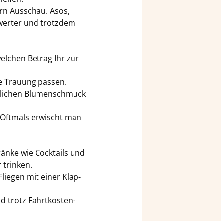
ern Aus­schau. Asos,
s­wer­ter und trotz­dem
el­chen Be­trag Ihr zur
ie Trau­ung pas­sen.
t­li­chen Blu­men­schmuck
 Oft­mals er­wischt man
trän­ke wie Cock­tails und
 trin­ken.
 Flie­gen mit einer Klap­
nd trotz Fahrtkosten-​