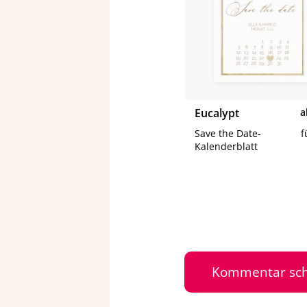
Eu­ca­lypt
a
Save the Date-​
f
Kalenderblatt
Kommentar sch