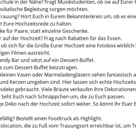
­schu­le in der Nähe? Fragt Mu­sik­stu­den­ten, ob sie auf Eure
si­ka­li­sche Be­glei­tung sor­gen möch­ten.
 Trau­ung? Hört Euch in Eurem Be­kann­ten­kreis um, ob es eine
t Eure Hoch­zeits­re­de zu hal­ten.
e für Paare, statt ein­zel­ne Ge­schen­ke.
er auf der Hoch­zeit? Frag nach Ra­bat­ten für das Essen.
ob sich für die Größe Eurer Hoch­zeit eine Fo­to­box wirk­lich 
i­gen Fil­men aus­reicht.
Candy Bar und setzt auf ein Dessert-​Buffet.
s zum Dessert-​Buffet bei­zu­tra­gen.
 klei­nen Vasen oder Mar­me­la­den­glä­sern sehen fan­tas­tisch 
n und Ker­zen um­ge­ben sind. Hier las­sen sich echte Hoch­zeits
­de­ko ge­braucht. Viele Bräu­te ver­kau­fen Ihre De­ko­ra­tio­nen
 Seht Euch nach Schnäpp­chen um, die zu Euch pas­sen.
i­ge Deko nach der Hoch­zeit so­fort wei­ter. So könnt Ihr Euer B
­fäl­lig? Be­stellt einen Foodtruck als High­light.
­lo­ca­ti­on, die zu Fuß vom Trau­ungs­ort er­reich­bar ist, um T