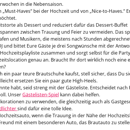
er­wo­chen in die Ne­ben­sai­son.
 „Must-​Haves“ bei der Hoch­zeit und von „Nice-​to-Haves.“ E
möch­tet.
its­tor­te als Des­sert und re­du­ziert dafür das Dessert-​Buffet
­span­nen zwi­schen Trau­ung und Feier zu ver­mei­den. Das spa
­gra­fen und Mu­si­kern, die meis­tens nach Stun­den ab­ge­rech­n
DJ und bit­tet Eure Gäste je drei Song­wün­sche mit der Ant­wort
Hoch­zeits­play­lis­te zu­sam­men und sorgt selbst für die Party
its­lo­ca­ti­on genau an. Braucht Ihr dort wirk­lich noch eine e
en?
h ein paar teure Braut­schu­he kaufst, stell si­cher, dass Du s
l­leicht er­set­zen Sie ein paar gute High-​Heels.
n­te habt, seid streng mit der Gäs­te­lis­te. Ent­schei­det nach 
soll. Unser
Gästelisten-​Spiel
kann dabei hel­fen.
ko­ra­tio­nen zu ver­wen­den, die gleich­zei­tig auch als Gast­ge­s
d­lich­ter
sind dafür eine tolle Idee.
och­zeits­au­to, wenn die Trau­ung in der Nähe der Hoch­zeits­lo­c
Freund mit einem be­son­de­ren Auto, das Braut­au­to zu stel­le
.