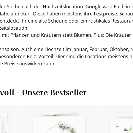
der Suche nach der Hoch­zeits­lo­ca­ti­on. Goog­le wird Euch im
r Nähe an­bie­ten. Diese haben meis­tens ihre Fest­prei­se. Sch
ent­deckt Ihr eine alte Scheu­ne oder ein rus­ti­ka­les Re­stau­ran
its­lo­ca­ti­on.
he mit Pflan­zen und Kräu­tern statt Blu­men. Plus: Die Kräu­ter
ben­sai­son. Auch eine Hoch­zeit im Ja­nu­ar, Fe­bru­ar, Ok­to­be
­son­de­ren Reiz. Vor­teil: Hier sind die Lo­ca­ti­ons meis­tens n
e Prei­se aus­wir­ken kann.
­voll - Un­se­re Best­sel­ler