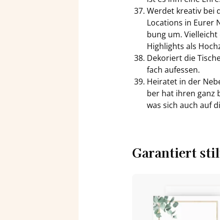
Wer­det krea­tiv bei 
Lo­ca­ti­ons in Eure
bung um. Viel­leicht 
High­lights als Hoch­ze
De­ko­riert die Ti­sc
fach auf­es­sen.
Hei­ra­tet in der Ne­
ber hat ihren ganz be
was sich auch auf di
Ga­ran­tiert stil