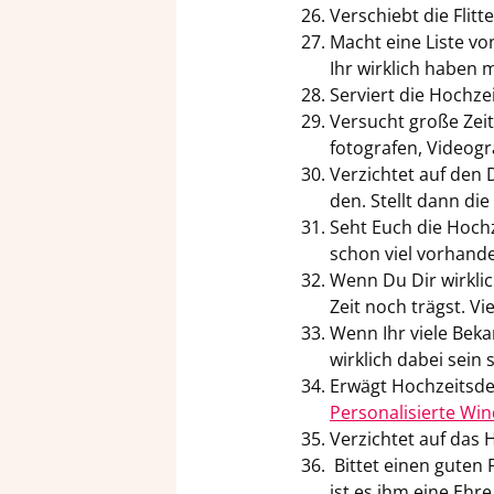
Ver­schiebt die Flit­t
Macht eine Liste von
Ihr wirk­lich haben 
Ser­viert die Hoch­ze
Ver­sucht große Zeit
fo­to­gra­fen, Vi­deo
Ver­zich­tet auf den 
den. Stellt dann die 
Seht Euch die Hoch­ze
schon viel vor­han­d
Wenn Du Dir wirk­lic
Zeit noch trägst. Vie
Wenn Ihr viele Be­kan
wirk­lich dabei sein 
Er­wägt Hoch­zeits­de­
Per­so­na­li­sier­te Win
Ver­zich­tet auf das H
Bit­tet einen guten 
ist es ihm eine Ehre