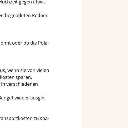
r Hoch­zeit gegen etwas
n be­gna­de­ten Red­ner
lohnt oder ob die Po­la­
aus, wenn sie von vie­len
­kos­ten spa­ren.
 in ver­schie­de­nen
ud­get wie­der aus­glei­
rans­port­kos­ten zu spa­