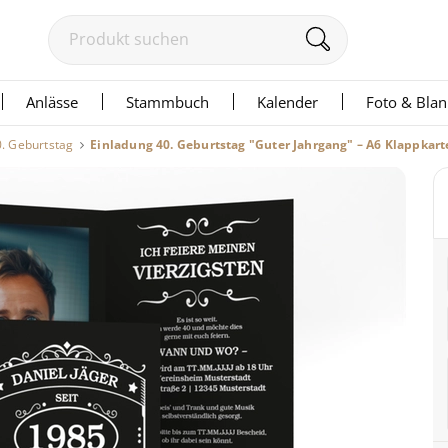
Anlässe
Stammbuch
Kalender
Foto & Bla
0. Geburtstag
Einladung 40. Geburtstag "Guter Jahrgang" – A6 Klappkart