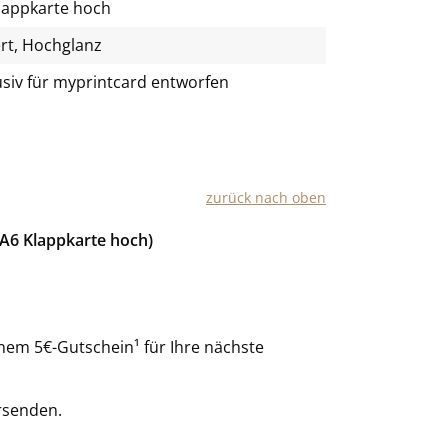
lappkarte hoch
rt, Hochglanz
usiv für
myprintcard
entworfen
zurück nach oben
(A6 Klappkarte hoch)
nem 5€-Gutschein¹ für Ihre nächste
rsenden.