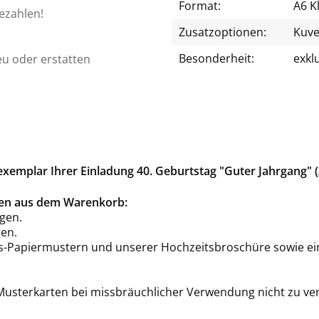
Format:
A6 K
bezahlen!
Zusatzoptionen:
Kuve
Besonderheit:
exkl
eu oder erstatten
xemplar Ihrer Einladung 40. Geburtstag "Guter Jahrgang" 
rten aus dem Warenkorb:
gen.
en.
is-Papiermustern und unserer Hochzeitsbroschüre sowie ei
 Musterkarten bei missbräuchlicher Verwendung nicht zu ve