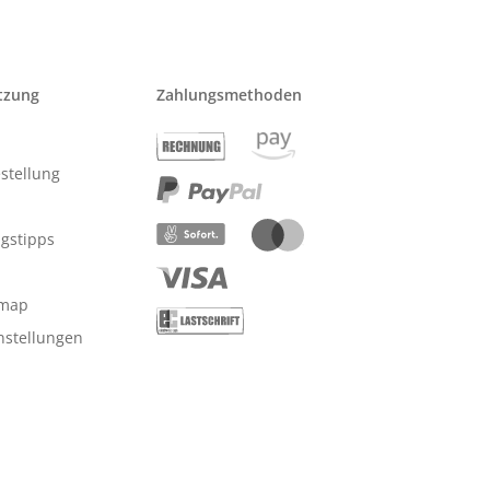
tzung
Zahlungsmethoden
stellung
ngstipps
emap
nstellungen