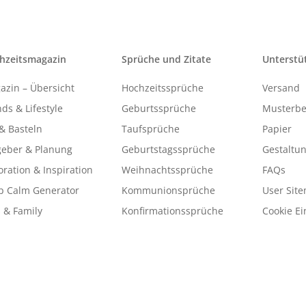
hzeitsmagazin
Sprüche und Zitate
Unterstü
azin – Übersicht
Hochzeitssprüche
Versand
ds & Lifestyle
Geburtssprüche
Musterbe
& Basteln
Taufsprüche
Papier
geber & Planung
Geburtstagssprüche
Gestaltu
ration & Inspiration
Weihnachtssprüche
FAQs
p Calm Generator
Kommunionsprüche
User Sit
 & Family
Konfirmationssprüche
Cookie Ei