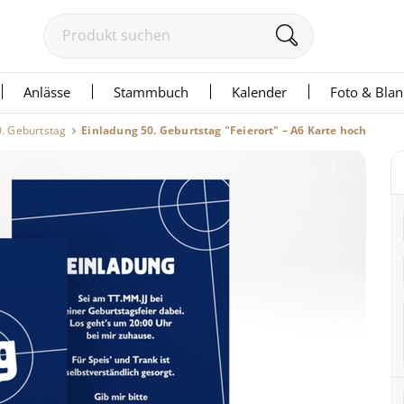
Anlässe
Stammbuch
Kalender
Foto & Bla
0. Geburtstag
Einladung 50. Geburtstag "Feierort" – A6 Karte hoch