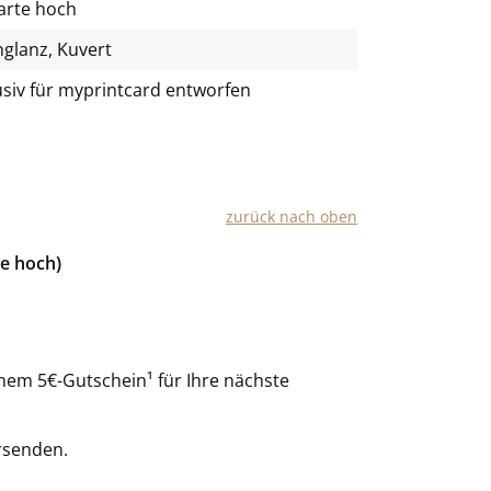
arte hoch
glanz, Kuvert
usiv für
myprintcard
entworfen
zurück nach oben
te hoch)
nem 5€-Gutschein¹ für Ihre nächste
rsenden.