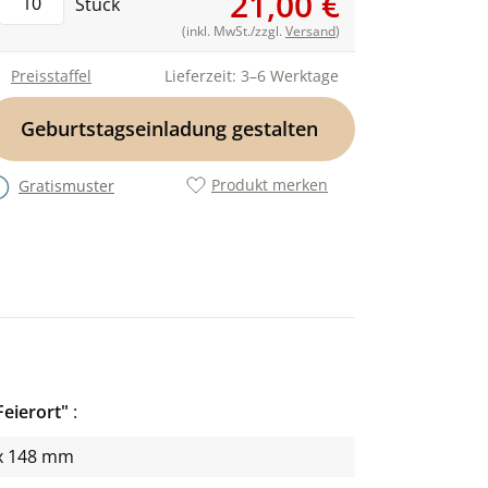
21,00 €
Stück
(inkl. MwSt./zzgl.
Versand
)
Preisstaffel
Lieferzeit: 3–6 Werktage
Geburtstagseinladung gestalten
Produkt merken
Gratismuster
Feierort"
x 148 mm