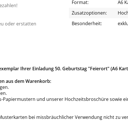
Format:
A6 K
bezahlen!
Zusatzoptionen:
Hoch
Besonderheit:
exkl
eu oder erstatten
emplar Ihrer Einladung 50. Geburtstag "Feierort" (A6 Kar
rten aus dem Warenkorb:
gen.
en.
is-Papiermustern und unserer Hochzeitsbroschüre sowie ei
 Musterkarten bei missbräuchlicher Verwendung nicht zu ve