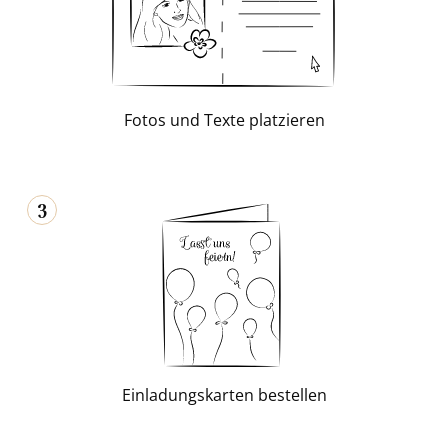
Fotos und Texte plat­zie­ren
3
Ein­la­dungs­kar­ten be­stel­len