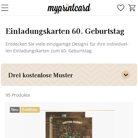
Ein­la­dungs­kar­ten 60. Ge­burts­tag
Ent­de­cken Sie viele ein­zig­ar­ti­ge De­signs für Ihre in­di­vi­du­el­
len Ein­la­dungs­kar­ten zum 60. Ge­burts­tag.
Drei kostenlose Muster
95 Produkte
Neu
Goldfolie