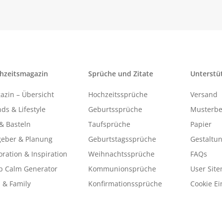
hzeitsmagazin
Sprüche und Zitate
Unterstü
azin – Übersicht
Hochzeitssprüche
Versand
ds & Lifestyle
Geburtssprüche
Musterbe
& Basteln
Taufsprüche
Papier
geber & Planung
Geburtstagssprüche
Gestaltu
ration & Inspiration
Weihnachtssprüche
FAQs
p Calm Generator
Kommunionsprüche
User Sit
 & Family
Konfirmationssprüche
Cookie Ei