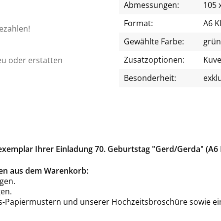
Abmessungen:
105 
Format:
A6 K
bezahlen!
Gewählte Farbe:
grün
Zusatzoptionen:
Kuve
eu oder erstatten
Besonderheit:
exkl
xemplar Ihrer Einladung 70. Geburtstag "Gerd/Gerda" (A6 
rten aus dem Warenkorb:
gen.
en.
is-Papiermustern und unserer Hochzeitsbroschüre sowie ei