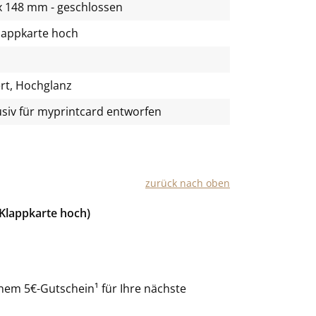
x 148 mm - geschlossen
lappkarte hoch
rt, Hochglanz
usiv für
myprintcard
entworfen
zurück nach oben
Klappkarte hoch)
nem 5€-Gutschein¹ für Ihre nächste