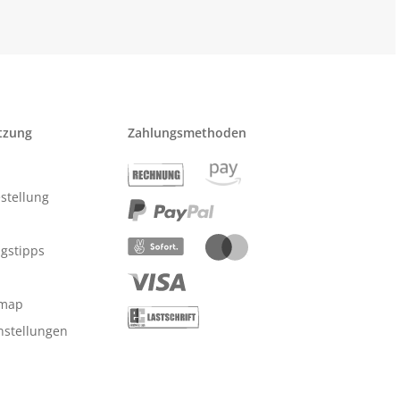
tzung
Zahlungsmethoden
stellung
ngstipps
emap
nstellungen