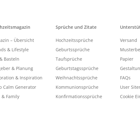
hzeitsmagazin
Sprüche und Zitate
Unterstü
azin – Übersicht
Hochzeitssprüche
Versand
ds & Lifestyle
Geburtssprüche
Musterbe
& Basteln
Taufsprüche
Papier
geber & Planung
Geburtstagssprüche
Gestaltu
ration & Inspiration
Weihnachtssprüche
FAQs
p Calm Generator
Kommunionsprüche
User Sit
 & Family
Konfirmationssprüche
Cookie Ei