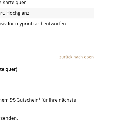
e Karte quer
rt, Hochglanz
usiv für
myprintcard
entworfen
zurück nach oben
te quer)
nem 5€-Gutschein¹ für Ihre nächste
rsenden.