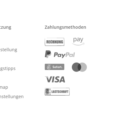
tzung
Zahlungsmethoden
stellung
ngstipps
emap
nstellungen