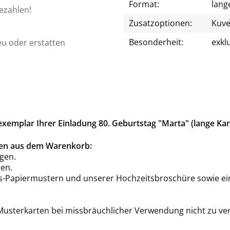
Format:
lang
bezahlen!
Zusatzoptionen:
Kuve
Besonderheit:
exkl
eu oder erstatten
emplar Ihrer Einladung 80. Geburtstag "Marta" (lange Kar
rten aus dem Warenkorb:
gen.
en.
is-Papiermustern und unserer Hochzeitsbroschüre sowie ei
 Musterkarten bei missbräuchlicher Verwendung nicht zu ve