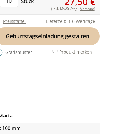
27,50 €
Stück
(inkl. MwSt./zzgl.
Versand
)
Preisstaffel
Lieferzeit: 3–6 Werktage
Geburtstagseinladung gestalten
Produkt merken
Gratismuster
"Marta"
x 100 mm