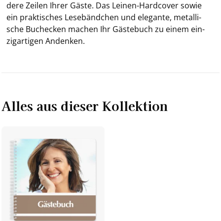
de­re Zei­len Ihrer Gäste. Das Leinen-​Hardcover sowie
ein prak­ti­sches Le­se­bänd­chen und ele­gan­te, me­tal­li­
sche Buch­ecken ma­chen Ihr Gäs­te­buch zu einem ein­
zig­ar­ti­gen An­denken.
Alles aus dieser Kollektion