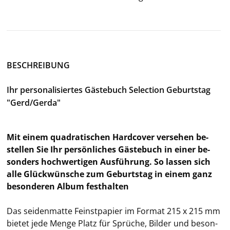
BE­SCHREI­BUNG
Ihr per­so­na­li­sier­tes Gäs­te­buch Selec­tion Ge­burts­tag
"Gerd/Gerda"
Mit einem qua­dra­ti­schen Hard­co­ver ver­se­hen be­
stel­len Sie Ihr per­sön­li­ches Gäs­te­buch in einer be­
son­ders hoch­wer­ti­gen Aus­füh­rung. So las­sen sich
alle Glück­wün­sche zum Ge­burts­tag in einem ganz
be­son­de­ren Album fest­hal­ten
Das sei­den­mat­te Feinst­pa­pier im For­mat 215 x 215 mm
bie­tet jede Menge Platz für Sprü­che, Bil­der und be­son­