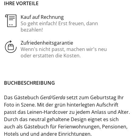
IHRE VORTEILE
Kauf auf Rechnung
So geht einfach! Erst freuen, dann
bezahlen!
Zufriedenheitsgarantie
Wenn’s nicht passt, machen wir’s neu
oder erstatten die Kosten.
BUCH­BE­SCHREI­BUNG
Das Gäs­te­buch
Gerd/Gerda
setzt zum Ge­burts­tag Ihr
Foto in Szene. Mit der grün hin­ter­leg­ten Auf­schrift
passt das Leinen-​Hardcover zu jedem An­lass und Alter.
Durch das neu­tral ge­hal­te­ne De­sign eig­net es sich
auch als Gäs­te­buch für Fe­ri­en­woh­nun­gen, Pen­sio­nen,
Ho­tels und und an­de­re Ein­rich­tun­gen.