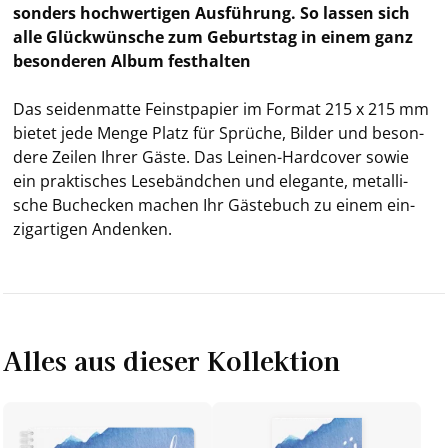
son­ders hoch­wer­ti­gen Aus­füh­rung. So las­sen sich
alle Glück­wün­sche zum Ge­burts­tag in einem ganz
be­son­de­ren Album fest­hal­ten
Das sei­den­mat­te Feinst­pa­pier im For­mat 215 x 215 mm
bie­tet jede Menge Platz für Sprü­che, Bil­der und be­son­
de­re Zei­len Ihrer Gäste. Das Leinen-​Hardcover sowie
ein prak­ti­sches Le­se­bänd­chen und ele­gan­te, me­tal­li­
sche Buch­ecken ma­chen Ihr Gäs­te­buch zu einem ein­
zig­ar­ti­gen An­denken.
Alles aus dieser Kollektion