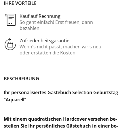
IHRE VORTEILE
Kauf auf Rechnung
So geht einfach! Erst freuen, dann
bezahlen!
Zufriedenheitsgarantie
Wenn’s nicht passt, machen wir’s neu
oder erstatten die Kosten.
BE­SCHREI­BUNG
Ihr per­so­na­li­sier­tes Gäs­te­buch Selec­tion Ge­burts­tag
"Aqua­rell"
Mit einem qua­dra­ti­schen Hard­co­ver ver­se­hen be­
stel­len Sie Ihr per­sön­li­ches Gäs­te­buch in einer be­