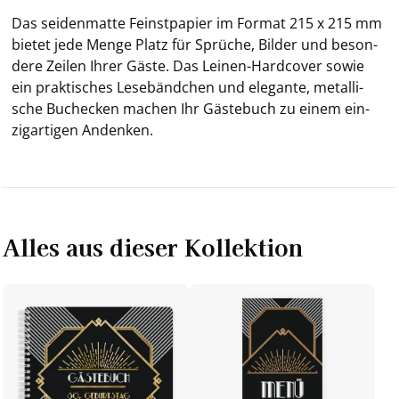
Das sei­den­mat­te Feinst­pa­pier im For­mat 215 x 215 mm
bie­tet jede Menge Platz für Sprü­che, Bil­der und be­son­
de­re Zei­len Ihrer Gäste. Das Leinen-​Hardcover sowie
ein prak­ti­sches Le­se­bänd­chen und ele­gan­te, me­tal­li­
sche Buch­ecken ma­chen Ihr Gäs­te­buch zu einem ein­
zig­ar­ti­gen An­denken.
Alles aus dieser Kollektion