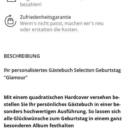
bezahlen!
Zufriedenheitsgarantie
Wenn’s nicht passt, machen wir’s neu
oder erstatten die Kosten.
BE­SCHREI­BUNG
Ihr per­so­na­li­sier­tes Gäs­te­buch Selec­tion Ge­burts­tag
"Gla­mour"
Mit einem qua­dra­ti­schen Hard­co­ver ver­se­hen be­
stel­len Sie Ihr per­sön­li­ches Gäs­te­buch in einer be­
son­ders hoch­wer­ti­gen Aus­füh­rung. So las­sen sich
alle Glück­wün­sche zum Ge­burts­tag in einem ganz
be­son­de­ren Album fest­hal­ten