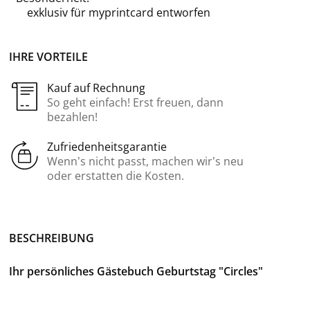
exklusiv für
myprintcard
entworfen
IHRE VORTEILE
Kauf auf Rechnung
So geht einfach! Erst freuen, dann
bezahlen!
Zufriedenheitsgarantie
Wenn’s nicht passt, machen wir’s neu
oder erstatten die Kosten.
BE­SCHREI­BUNG
Ihr per­sön­li­ches Gäs­te­buch Ge­burts­tag "Cir­cles"