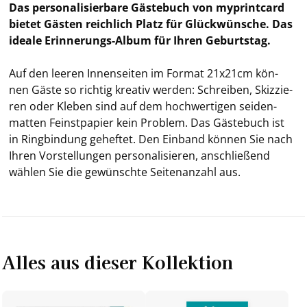
Das per­so­na­li­sier­ba­re Gäs­te­buch von my­print­card
bie­tet Gäs­ten reich­lich Platz für Glück­wün­sche. Das
idea­le Erinnerungs-​Album für Ihren Ge­burts­tag.
Auf den lee­ren In­nen­sei­ten im For­mat 21x21cm kön­
nen Gäste so rich­tig krea­tiv wer­den: Schrei­ben, Skiz­zie­
ren oder Kle­ben sind auf dem hoch­wer­ti­gen sei­den­
mat­ten Feinst­pa­pier kein Pro­blem. Das Gäs­te­buch ist
in Ring­bin­dung ge­hef­tet. Den Ein­band kön­nen Sie nach
Ihren Vor­stel­lun­gen per­so­na­li­sie­ren, an­schlie­ßend
wäh­len Sie die ge­wünsch­te Sei­ten­an­zahl aus.
Alles aus dieser Kollektion