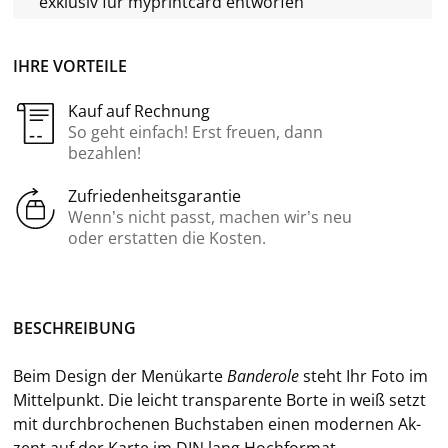
exklusiv für
myprintcard
entworfen
IHRE VORTEILE
Kauf auf Rechnung
So geht einfach! Erst freuen, dann
bezahlen!
Zufriedenheitsgarantie
Wenn’s nicht passt, machen wir’s neu
oder erstatten die Kosten.
BE­SCHREI­BUNG
Beim De­sign der Me­nü­kar­te
Ban­de­ro­le
steht Ihr Foto im
Mit­tel­punkt. Die leicht trans­pa­ren­te Borte in weiß setzt
mit durch­bro­che­nen Buch­sta­ben einen mo­der­nen Ak­
zent auf der Karte im DIN lang Hoch­for­mat.