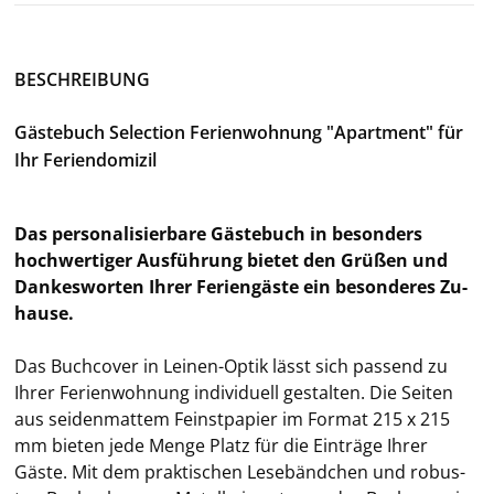
BE­SCHREI­BUNG
Gäs­te­buch Selec­tion Fe­ri­en­woh­nung "Apart­ment" für
Ihr Fe­ri­en­do­mi­zil
Das per­so­na­li­sier­ba­re Gäs­te­buch in be­son­ders
hoch­wer­ti­ger Aus­füh­rung bie­tet den Grü­ßen und
Dan­kes­wor­ten Ihrer Fe­ri­en­gäs­te ein be­son­de­res Zu­
hau­se.
Das Buch­co­ver in Leinen-​Optik lässt sich pas­send zu
Ihrer Fe­ri­en­woh­nung in­di­vi­du­ell ge­stal­ten. Die Sei­ten
aus sei­den­mat­tem Feinst­pa­pier im For­mat 215 x 215
mm bie­ten jede Menge Platz für die Ein­trä­ge Ihrer
Gäste. Mit dem prak­ti­schen Le­se­bänd­chen und ro­bus­