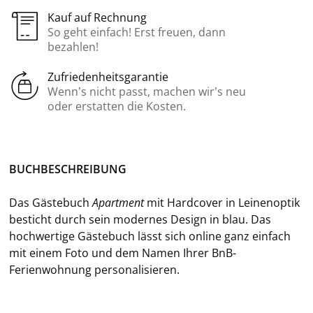
Kauf auf Rechnung
So geht einfach! Erst freuen, dann
bezahlen!
Zufriedenheitsgarantie
Wenn’s nicht passt, machen wir’s neu
oder erstatten die Kosten.
BUCH­BE­SCHREI­BUNG
Das Gäs­te­buch
Apart­ment
mit Hard­co­ver in Lei­nen­op­tik
be­sticht durch sein mo­der­nes De­sign in blau. Das
hoch­wer­ti­ge Gäs­te­buch lässt sich on­line ganz ein­fach
mit einem Foto und dem Namen Ihrer BnB-​
Ferienwohnung per­so­na­li­sie­ren.