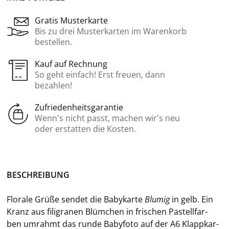
Gratis Musterkarte
Bis zu drei Musterkarten im Warenkorb
bestellen.
Kauf auf Rechnung
So geht einfach! Erst freuen, dann
bezahlen!
Zufriedenheitsgarantie
Wenn’s nicht passt, machen wir’s neu
oder erstatten die Kosten.
BE­SCHREI­BUNG
Flo­ra­le Grüße sen­det die Ba­by­kar­te
Blu­mig
in gelb. Ein
Kranz aus fi­li­gra­nen Blüm­chen in fri­schen Pas­tell­far­
ben um­rahmt das runde Ba­by­fo­to auf der A6 Klapp­kar­