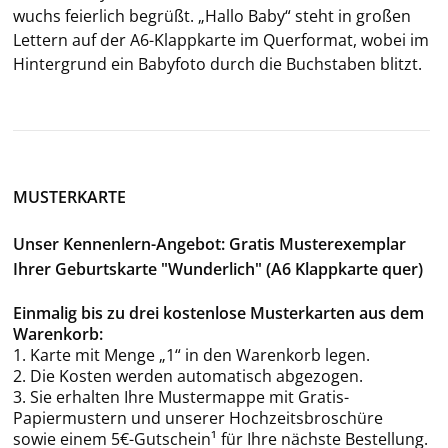
wuchs fei­er­lich be­grüßt. „Hallo Baby“ steht in gro­ßen
Let­tern auf der A6-​Klappkarte im Quer­for­mat, wobei im
Hin­ter­grund ein Ba­by­fo­to durch die Buch­sta­ben blitzt.
MUSTERKARTE
Unser Kennenlern-Angebot: Gratis Musterexemplar
Ihrer Geburtskarte "Wunderlich" (A6 Klappkarte quer)
Einmalig bis zu drei kostenlose Musterkarten aus dem
Warenkorb:
1. Karte mit Menge „1“ in den Warenkorb legen.
2. Die Kosten werden automatisch abgezogen.
3. Sie erhalten Ihre Mustermappe mit Gratis-
Papiermustern und unserer Hochzeitsbroschüre
sowie einem 5€-Gutschein¹ für Ihre nächste Bestellung.