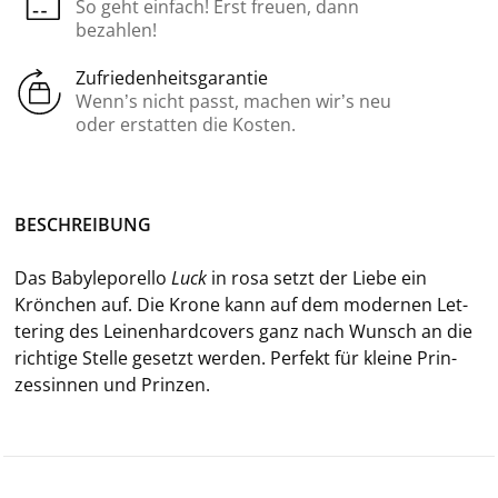
So geht einfach! Erst freuen, dann
bezahlen!
Zufriedenheitsgarantie
Wenn’s nicht passt, machen wir’s neu
oder erstatten die Kosten.
BE­SCHREI­BUNG
Das Ba­bylepo­rel­lo
Luck
in rosa setzt der Liebe ein
Krön­chen auf. Die Krone kann auf dem mo­der­nen Let­
te­ring des Lei­nen­hard­co­vers ganz nach Wunsch an die
rich­ti­ge Stel­le ge­setzt wer­den. Per­fekt für klei­ne Prin­
zes­sin­nen und Prin­zen.