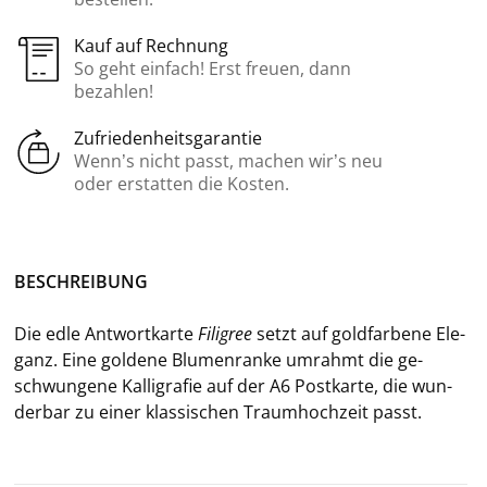
Kauf auf Rechnung
So geht einfach! Erst freuen, dann
bezahlen!
Zufriedenheitsgarantie
Wenn’s nicht passt, machen wir’s neu
oder erstatten die Kosten.
BE­SCHREI­BUNG
Die edle Ant­wort­kar­te
Fi­ligree
setzt auf gold­far­be­ne Ele­
ganz. Eine gol­de­ne Blu­men­ran­ke um­rahmt die ge­
schwun­ge­ne Kal­li­gra­fie auf der A6 Post­kar­te, die wun­
der­bar zu einer klas­si­schen Traum­hoch­zeit passt.