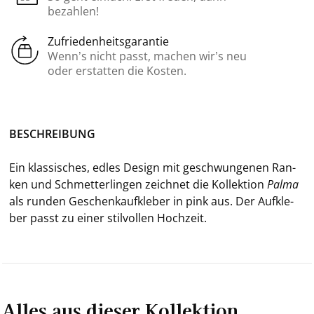
bezahlen!
Zufriedenheitsgarantie
Wenn’s nicht passt, machen wir’s neu
oder erstatten die Kosten.
BE­SCHREI­BUNG
Ein klas­si­sches, edles De­sign mit ge­schwun­ge­nen Ran­
ken und Schmet­ter­lin­gen zeich­net die Kol­lek­ti­on
Palma
als run­den Ge­schenkauf­kle­ber in pink aus. Der Auf­kle­
ber passt zu einer stil­vol­len Hoch­zeit.
Alles aus dieser Kollektion