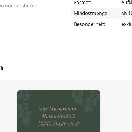
Format:
Aufk
eu oder erstatten
Mindestmenge:
ab 1
Besonderheit:
exkl
n