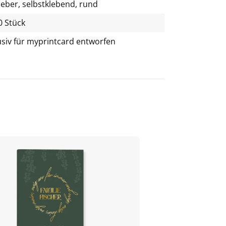
leber, selbstklebend, rund
0 Stück
usiv für
myprintcard
entworfen