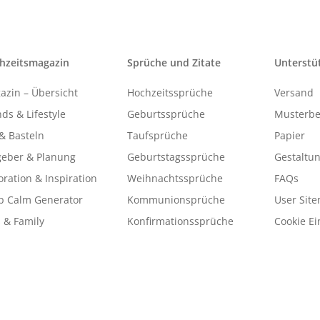
hzeitsmagazin
Sprüche und Zitate
Unterstü
azin – Übersicht
Hochzeitssprüche
Versand
ds & Lifestyle
Geburtssprüche
Musterbe
& Basteln
Taufsprüche
Papier
geber & Planung
Geburtstagssprüche
Gestaltu
ration & Inspiration
Weihnachtssprüche
FAQs
p Calm Generator
Kommunionsprüche
User Sit
 & Family
Konfirmationssprüche
Cookie Ei