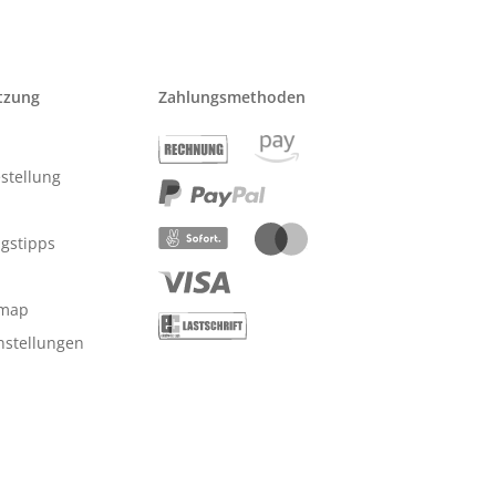
tzung
Zahlungsmethoden
stellung
ngstipps
emap
nstellungen