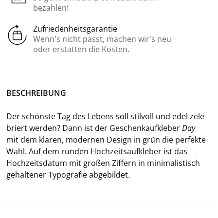
bezahlen!
Zufriedenheitsgarantie
Wenn’s nicht passt, machen wir’s neu
oder erstatten die Kosten.
BE­SCHREI­BUNG
Der schöns­te Tag des Le­bens soll stil­voll und edel ze­le­
briert wer­den? Dann ist der Ge­schenkauf­kle­ber
Day
mit dem kla­ren, mo­der­nen De­sign in grün die per­fek­te
Wahl. Auf dem run­den Hoch­zeits­auf­kle­ber ist das
Hoch­zeits­da­tum mit gro­ßen Zif­fern in mi­ni­ma­lis­tisch
ge­hal­te­ner Ty­po­gra­fie ab­ge­bil­det.