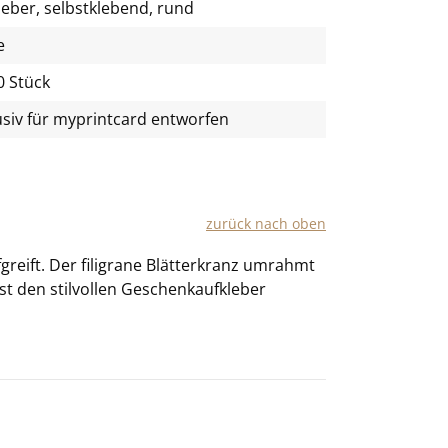
leber, selbstklebend, rund
e
0 Stück
usiv für
myprintcard
entworfen
zu­rück nach oben
greift. Der fi­li­gra­ne Blät­t­er­kranz um­rahmt
st den stil­vol­len Ge­schenkauf­kle­ber