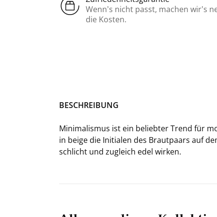
Wenn’s nicht passt, machen wir’s n
die Kosten.
BE­SCHREI­BUNG
Mi­ni­ma­lis­mus ist ein be­lieb­ter Trend für m
in beige die In­itia­len des Braut­paars auf de
schlicht und zu­gleich edel wir­ken.