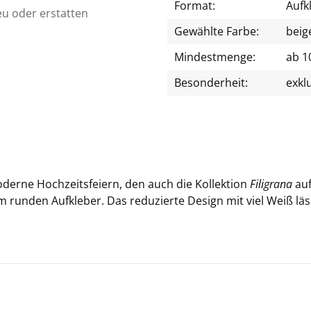
Format:
Aufk
eu oder erstatten
Gewählte Farbe:
beig
Mindestmenge:
ab 1
Besonderheit:
exkl
o­der­ne Hoch­zeits­fei­ern, den auch die Kol­lek­ti­on
Fi­li­gra­na
auf­
m run­den Auf­kle­ber. Das re­du­zier­te De­sign mit viel Weiß läs