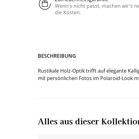
Wenn’s nicht passt, machen wir’s n
die Kosten.
BE­SCHREI­BUNG
Rus­ti­ka­le Holz-​Optik trifft auf ele­gan­te Kal
mit per­sön­li­chen Fotos im Polaroid-​Look m
Alles aus dieser Kollektio