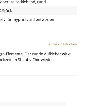
leber, selbstklebend, rund
0 Stück
usiv für
myprintcard
entworfen
zu­rück nach oben
ign-​Elemente. Der runde Auf­kle­ber wirkt
ch­zeit im Shabby-​Chic wie­der.