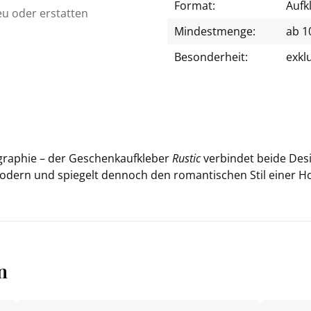
Format:
Aufk
eu oder erstatten
Mindestmenge:
ab 1
Besonderheit:
exkl
­li­gra­phie – der Ge­schenkauf­kle­ber
Rustic
ver­bin­det beide Des
o­dern und spie­gelt den­noch den ro­man­ti­schen Stil einer Ho
n