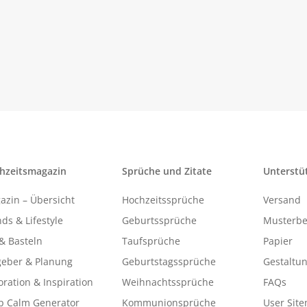
hzeitsmagazin
Sprüche und Zitate
Unterstü
azin – Übersicht
Hochzeitssprüche
Versand
ds & Lifestyle
Geburtssprüche
Musterbe
& Basteln
Taufsprüche
Papier
geber & Planung
Geburtstagssprüche
Gestaltu
ration & Inspiration
Weihnachtssprüche
FAQs
p Calm Generator
Kommunionsprüche
User Sit