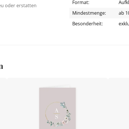
Format:
Aufk
eu oder erstatten
Mindestmenge:
ab 1
Besonderheit:
exkl
n