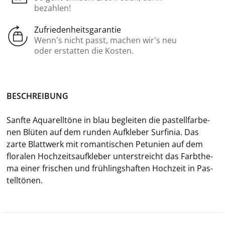
bezahlen!
Zufriedenheitsgarantie
Wenn’s nicht passt, machen wir’s neu
oder erstatten die Kosten.
BE­SCHREI­BUNG
Sanf­te Aqua­rell­tö­ne in
blau be­glei­ten die pas­tell­far­be­
nen Blü­ten auf dem run­den Auf­kle­ber Sur­fi­nia. Das
zarte Blatt­werk mit ro­man­ti­schen Pe­tu­ni­en auf dem
flo­ra­len Hoch­zeits­auf­kle­ber un­ter­streicht das Farb­the­
ma einer fri­schen und früh­lings­haf­ten Hoch­zeit in Pas­
tell­tö­nen.