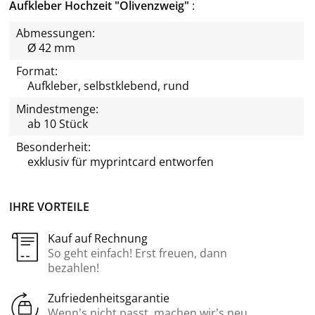
Aufkleber Hochzeit "Olivenzweig"
Abmessungen:
Ø 42 mm
Format:
Aufkleber, selbstklebend, rund
Mindestmenge:
ab 10 Stück
Besonderheit:
exklusiv für
myprintcard
entworfen
IHRE VORTEILE
Kauf auf Rechnung
So geht einfach! Erst freuen, dann
bezahlen!
Zufriedenheitsgarantie
Wenn’s nicht passt, machen wir’s neu