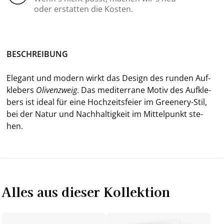
oder erstatten die Kosten.
BE­SCHREI­BUNG
Ele­gant und mo­dern wirkt das De­sign des run­den Auf­
kle­bers
Oli­ven­zweig
. Das me­di­ter­ra­ne Motiv des Auf­kle­
bers ist ideal für eine Hoch­zeits­fei­er im Greenery-​Stil,
bei der Natur und Nach­hal­tig­keit im Mit­tel­punkt ste­
hen.
Alles aus dieser Kollektion