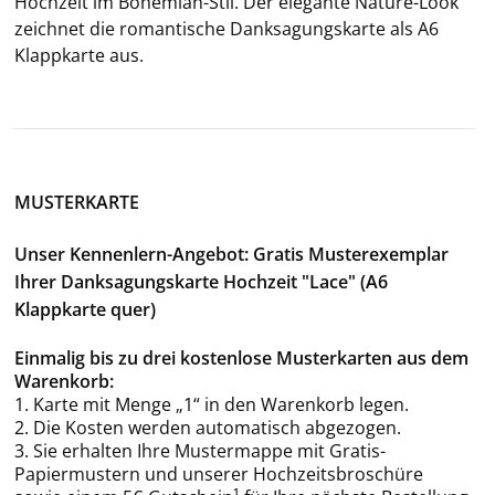
Hoch­zeit im Bohemian-​Stil. Der ele­gan­te Nature-​Look
zeich­net die ro­man­ti­sche Dank­sa­gungs­kar­te als A6
Klapp­kar­te aus.
MUSTERKARTE
Unser Kennenlern-Angebot: Gratis Musterexemplar
Ihrer Danksagungskarte Hochzeit "Lace" (A6
Klappkarte quer)
Einmalig bis zu drei kostenlose Musterkarten aus dem
Warenkorb:
1. Karte mit Menge „1“ in den Warenkorb legen.
2. Die Kosten werden automatisch abgezogen.
3. Sie erhalten Ihre Mustermappe mit Gratis-
Papiermustern und unserer Hochzeitsbroschüre