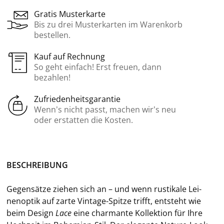
Gratis Musterkarte
Bis zu drei Musterkarten im Warenkorb
bestellen.
Kauf auf Rechnung
So geht einfach! Erst freuen, dann
bezahlen!
Zufriedenheitsgarantie
Wenn’s nicht passt, machen wir’s neu
oder erstatten die Kosten.
BE­SCHREI­BUNG
Ge­gen­sät­ze zie­hen sich an – und wenn rus­ti­ka­le Lei­
nen­op­tik auf zarte Vintage-​Spitze trifft, ent­steht wie
beim De­sign
Lace
eine char­man­te Kol­lek­ti­on für Ihre