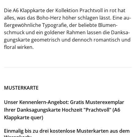
Die A6 Klapp­kar­te der Kol­lek­ti­on Pracht­voll in rot hat
alles, was das Boho-​Herz höher schla­gen lässt. Eine au­
ßer­ge­wöhn­li­che Ty­po­gra­fie, der be­lieb­te Blu­men­
schmuck und ein gol­de­ner Rah­men las­sen die Dank­sa­
gungs­kar­te geo­me­trisch und den­noch ro­man­tisch und
flo­ral wir­ken.
MUSTERKARTE
Unser Kennenlern-Angebot: Gratis Musterexemplar
Ihrer Danksagungskarte Hochzeit "Prachtvoll" (A6
Klappkarte quer)
Einmalig bis zu drei kostenlose Musterkarten aus dem