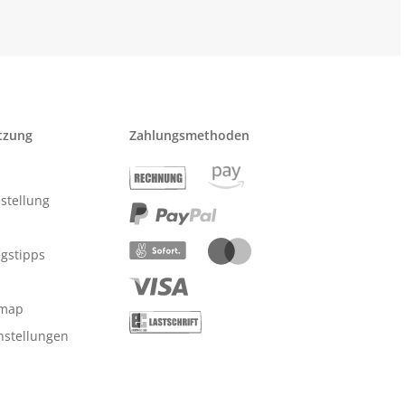
tzung
Zahlungsmethoden
stellung
ngstipps
emap
nstellungen