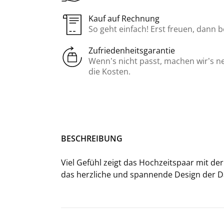
Kauf auf Rechnung
So geht einfach! Erst freuen, dann 
Zufriedenheitsgarantie
Wenn’s nicht passt, machen wir’s n
die Kosten.
BE­SCHREI­BUNG
Viel Ge­fühl zeigt das Hoch­zeits­paar mit der 
das herz­li­che und span­nen­de De­sign der Da