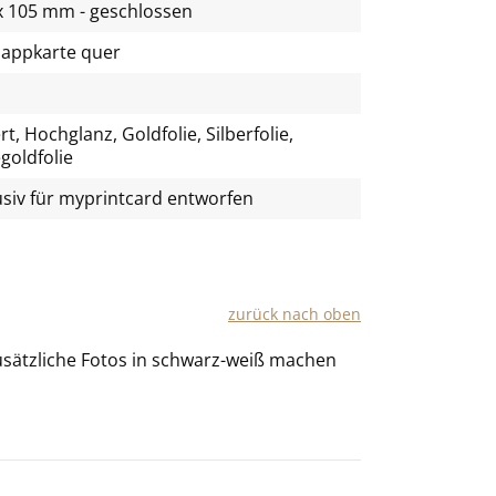
x 105 mm - geschlossen
lappkarte quer
t, Hochglanz, Goldfolie, Silberfolie,
goldfolie
usiv für
myprintcard
entworfen
zu­rück nach oben
­sätz­li­che Fotos in schwarz-​weiß ma­chen