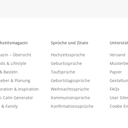
hzeitsmagazin
Sprüche und Zitate
Unterstü
azin – Übersicht
Hochzeitssprüche
Versand
ds & Lifestyle
Geburtssprüche
Musterbe
& Basteln
Taufsprüche
Papier
geber & Planung
Geburtstagssprüche
Gestaltu
ration & Inspiration
Weihnachtssprüche
FAQs
p Calm Generator
Kommunionsprüche
User Sit
 & Family
Konfirmationssprüche
Cookie Ei