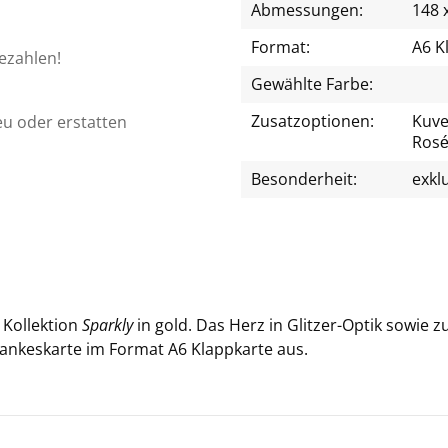
Abmessungen:
148 
Format:
A6 K
bezahlen!
Gewählte Farbe:
Zusatzoptionen:
Kuver
eu oder erstatten
Rosé
Besonderheit:
exkl
Kol­lek­ti­on
Spark­ly
in gold. Das Herz in Glitzer-​Optik sowie zu
n­kes­kar­te im For­mat A6 Klapp­kar­te aus.