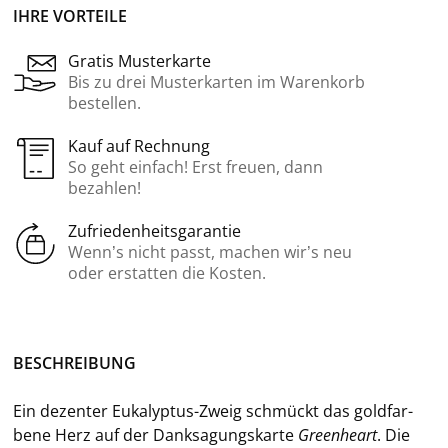
IHRE VORTEILE
Gratis Musterkarte
Bis zu drei Musterkarten im Warenkorb
bestellen.
Kauf auf Rechnung
So geht einfach! Erst freuen, dann
bezahlen!
Zufriedenheitsgarantie
Wenn’s nicht passt, machen wir’s neu
oder erstatten die Kosten.
BE­SCHREI­BUNG
Ein de­zen­ter Eukalyptus-​Zweig schmückt das gold­far­
be­ne Herz auf der Dank­sa­gungs­kar­te
Green­he­art
. Die