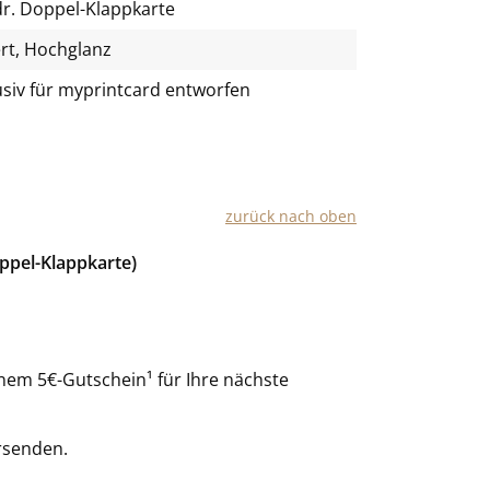
r. Doppel-Klappkarte
rt, Hochglanz
usiv für
myprintcard
entworfen
zurück nach oben
ppel-Klappkarte)
nem 5€-Gutschein¹ für Ihre nächste
rsenden.