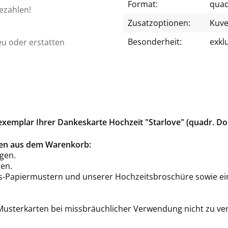
Format:
quad
bezahlen!
Zusatzoptionen:
Kuve
Besonderheit:
exkl
eu oder erstatten
xemplar Ihrer Dankeskarte Hochzeit "Starlove" (quadr. Do
rten aus dem Warenkorb:
gen.
en.
is-Papiermustern und unserer Hochzeitsbroschüre sowie ei
 Musterkarten bei missbräuchlicher Verwendung nicht zu ve