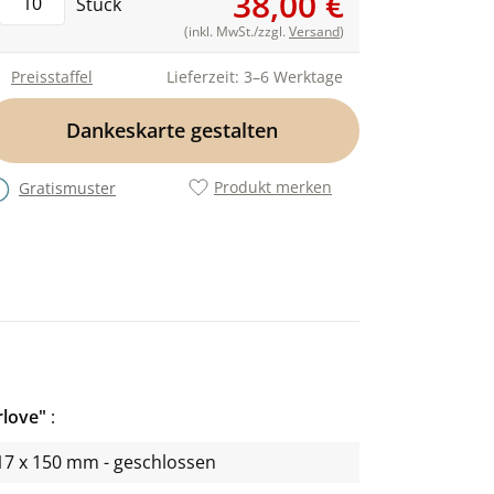
38,00 €
Stück
(inkl. MwSt./zzgl.
Versand
)
Preisstaffel
Lieferzeit: 3–6 Werktage
Dankeskarte gestalten
Produkt merken
Gratismuster
rlove"
17 x 150 mm - geschlossen