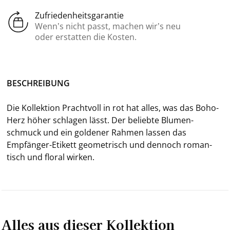
Zufriedenheitsgarantie
Wenn’s nicht passt, machen wir’s neu
oder erstatten die Kosten.
BE­SCHREI­BUNG
Die Kol­lek­ti­on Pracht­voll in rot hat alles, was das Boho-​
Herz höher schla­gen lässt. Der be­lieb­te Blu­men­
schmuck und ein gol­de­ner Rah­men las­sen das
Empfänger-​Etikett geo­me­trisch und den­noch ro­man­
tisch und flo­ral wir­ken.
Alles aus dieser Kollektion