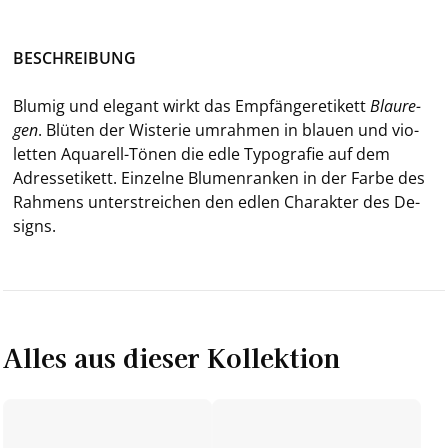
BE­SCHREI­BUNG
Blu­mig und ele­gant wirkt das Emp­fän­ge­r­eti­kett
Blau­re­
gen
. Blü­ten der Wis­te­rie um­rah­men in blau­en und vio­
let­ten Aquarell-​Tönen die edle Ty­po­gra­fie auf dem
Adress­eti­kett. Ein­zel­ne Blu­men­ran­ken in der Farbe des
Rah­mens un­ter­strei­chen den edlen Cha­rak­ter des De­
signs.
Alles aus dieser Kollektion