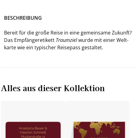
BE­SCHREI­BUNG
Be­reit für die große Reise in eine ge­mein­sa­me Zu­kunft?
Das Emp­fän­ge­r­eti­kett
Traum­ziel
wurde mit einer Welt­
kar­te wie ein ty­pi­scher Rei­se­pass ge­stal­tet.
Alles aus dieser Kollektion