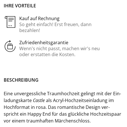
IHRE VORTEILE
Kauf auf Rechnung
So geht einfach! Erst freuen, dann
bezahlen!
Zufriedenheitsgarantie
Wenn’s nicht passt, machen wir’s neu
oder erstatten die Kosten.
BE­SCHREI­BUNG
Eine un­ver­gess­li­che Traum­hoch­zeit ge­lingt mit der Ein­
la­dungs­kar­te
Cas­t­le
als
Acryl-​Hochzeitseinladung im
Hoch­for­mat
in rosa. Das ro­man­ti­sche De­sign ver­
spricht ein Happy End für das glück­li­che Hoch­zeits­paar
vor einem traum­haf­ten Mär­chen­schloss.