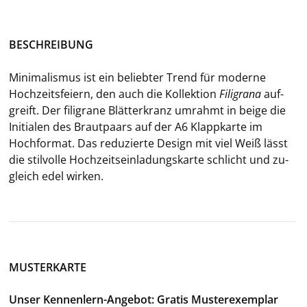
BE­SCHREI­BUNG
Mi­ni­ma­lis­mus ist ein be­lieb­ter Trend für mo­der­ne
Hoch­zeits­fei­ern, den auch die Kol­lek­ti­on
Fi­li­gra­na
auf­
greift. Der fi­li­gra­ne Blät­t­er­kranz um­rahmt in beige die
In­itia­len des Braut­paars auf der A6 Klapp­kar­te im
Hoch­for­mat. Das re­du­zier­te De­sign mit viel Weiß lässt
die stil­vol­le Hoch­zeits­ein­la­dungs­kar­te schlicht und zu­
gleich edel wir­ken.
MUSTERKARTE
Unser Kennenlern-Angebot: Gratis Musterexemplar