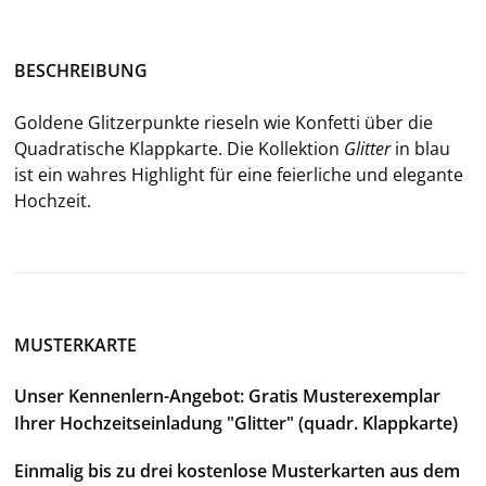
BE­SCHREI­BUNG
Gol­de­ne Glit­zer­punk­te rie­seln wie Kon­fet­ti über die
Qua­dra­ti­sche Klapp­kar­te. Die Kol­lek­ti­on
Glit­ter
in blau
ist ein wah­res High­light für eine fei­er­li­che und ele­gan­te
Hoch­zeit.
MUSTERKARTE
Unser Kennenlern-Angebot: Gratis Musterexemplar
Ihrer Hochzeitseinladung "Glitter" (quadr. Klappkarte)
Einmalig bis zu drei kostenlose Musterkarten aus dem