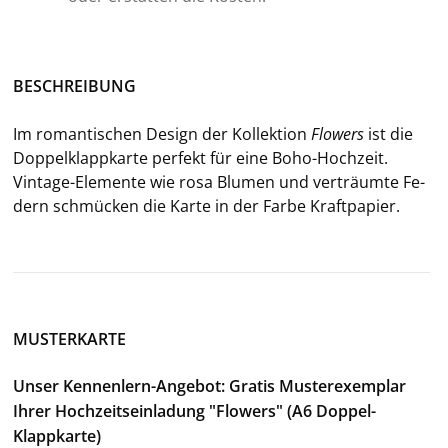
BE­SCHREI­BUNG
Im ro­man­ti­schen De­sign der Kol­lek­ti­on
Flowers
ist die
Dop­pel­klapp­kar­te per­fekt für eine Boho-​Hochzeit.
Vintage-​Elemente wie rosa Blu­men und ver­träum­te Fe­
dern schmü­cken die Karte in der Farbe Kraft­pa­pier.
MUSTERKARTE
Unser Kennenlern-Angebot: Gratis Musterexemplar
Ihrer Hochzeitseinladung "Flowers" (A6 Doppel-
Klappkarte)