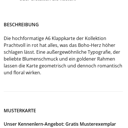
BE­SCHREI­BUNG
Die hoch­for­ma­ti­ge A6 Klapp­kar­te der Kol­lek­ti­on
Pracht­voll in rot hat alles, was das Boho-​Herz höher
schla­gen lässt. Eine au­ßer­ge­wöhn­li­che Ty­po­gra­fie, der
be­lieb­te Blu­men­schmuck und ein gol­de­ner Rah­men
las­sen die Karte geo­me­trisch und den­noch ro­man­tisch
und flo­ral wir­ken.
MUSTERKARTE
Unser Kennenlern-Angebot: Gratis Musterexemplar