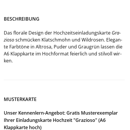
BE­SCHREI­BUNG
Das flo­ra­le De­sign der Hoch­zeits­ein­la­dungs­kar­te
Gra­
zio­so
schmü­cken Klatsch­mohn und Wild­ro­sen. Ele­gan­
te Farb­tö­ne in Alt­ro­sa, Puder und Grau­grün las­sen die
A6 Klapp­kar­te im Hoch­for­mat fei­er­lich und stil­voll wir­
ken.
MUSTERKARTE
Unser Kennenlern-Angebot: Gratis Musterexemplar
Ihrer Einladungskarte Hochzeit "Grazioso" (A6
Klappkarte hoch)