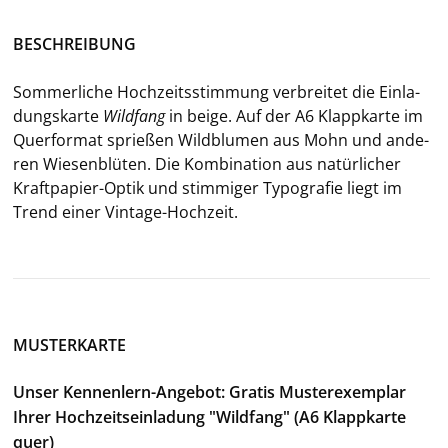
BE­SCHREI­BUNG
Som­mer­li­che Hoch­zeits­stim­mung ver­brei­tet die Ein­la­
dungs­kar­te
Wild­fang
in
beige. Auf der A6 Klapp­kar­te im
Quer­for­mat sprie­ßen Wild­blu­men aus Mohn und an­de­
ren Wie­sen­blü­ten. Die Kom­bi­na­ti­on aus na­tür­li­cher
Kraftpapier-​Optik und stim­mi­ger Ty­po­gra­fie liegt im
Trend einer Vintage-​Hochzeit.
MUSTERKARTE
Unser Kennenlern-Angebot: Gratis Musterexemplar
Ihrer Hochzeitseinladung "Wildfang" (A6 Klappkarte
quer)