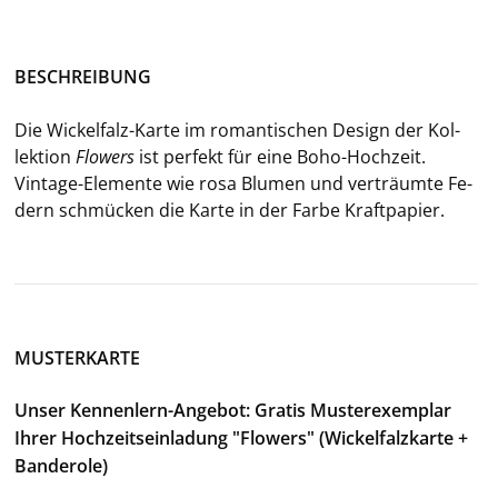
BE­SCHREI­BUNG
Die Wickelfalz-​Karte im ro­man­ti­schen De­sign der Kol­
lek­ti­on
Flowers
ist per­fekt für eine Boho-​Hochzeit.
Vintage-​Elemente wie rosa Blu­men und ver­träum­te Fe­
dern schmü­cken die Karte in der Farbe Kraft­pa­pier.
MUSTERKARTE
Unser Kennenlern-Angebot: Gratis Musterexemplar
Ihrer Hochzeitseinladung "Flowers" (Wickelfalzkarte +
Banderole)