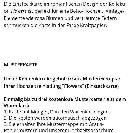
Die Ein­steck­kar­te im ro­man­ti­schen De­sign der Kol­lek­ti­
on
Flowers
ist per­fekt für eine Boho-​Hochzeit. Vintage-​
Elemente wie rosa Blu­men und ver­träum­te Fe­dern
schmü­cken die Karte in der Farbe Kraft­pa­pier.
MUSTERKARTE
Unser Kennenlern-Angebot: Gratis Musterexemplar
Ihrer Hochzeitseinladung "Flowers" (Einsteckkarte)
Einmalig bis zu drei kostenlose Musterkarten aus dem
Warenkorb:
1. Karte mit Menge „1“ in den Warenkorb legen.
2. Die Kosten werden automatisch abgezogen.
3. Sie erhalten Ihre Mustermappe mit Gratis-
Papiermustern und unserer Hochzeitsbroschüre