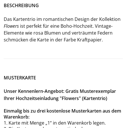
BE­SCHREI­BUNG
Das Kar­ten­trio im ro­man­ti­schen De­sign der Kol­lek­ti­on
Flowers
ist per­fekt für eine Boho-​Hochzeit. Vintage-​
Elemente wie rosa Blu­men und ver­träum­te Fe­dern
schmü­cken die Karte in der Farbe Kraft­pa­pier.
MUSTERKARTE
Unser Kennenlern-Angebot: Gratis Musterexemplar
Ihrer Hochzeitseinladung "Flowers" (Kartentrio)
Einmalig bis zu drei kostenlose Musterkarten aus dem
Warenkorb:
1. Karte mit Menge „1“ in den Warenkorb legen.