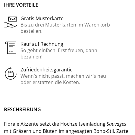
IHRE VORTEILE
Gratis Musterkarte
Bis zu drei Musterkarten im Warenkorb
bestellen.
Kauf auf Rechnung
So geht einfach! Erst freuen, dann
bezahlen!
Zufriedenheitsgarantie
Wenn’s nicht passt, machen wir’s neu
oder erstatten die Kosten.
BE­SCHREI­BUNG
Flo­ra­le Ak­zen­te setzt die Hoch­zeits­ein­la­dung
Sau­va­ges
mit Grä­sern und Blü­ten im an­ge­sag­ten Boho-​Stil. Zarte