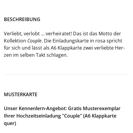
BE­SCHREI­BUNG
Ver­liebt, ver­lobt ... ver­hei­ra­tet! Das ist das Motto der
Kol­lek­ti­on
Coup­le
. Die Ein­la­dungs­kar­te in rosa spricht
für sich und lässt als A6 Klapp­kar­te zwei ver­lieb­te Her­
zen im sel­ben Takt schla­gen.
MUSTERKARTE
Unser Kennenlern-Angebot: Gratis Musterexemplar
Ihrer Hochzeitseinladung "Couple" (A6 Klappkarte
quer)