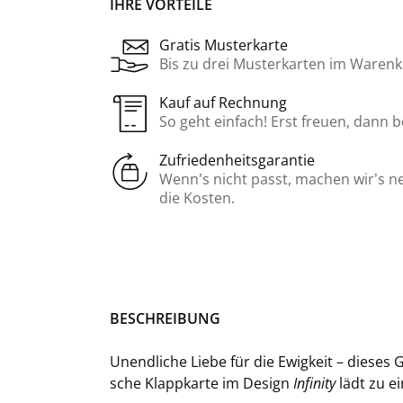
IHRE VORTEILE
Gratis Musterkarte
Bis zu drei Musterkarten im Warenk
Kauf auf Rechnung
So geht einfach! Erst freuen, dann 
Zufriedenheitsgarantie
Wenn’s nicht passt, machen wir’s n
die Kosten.
BE­SCHREI­BUNG
Un­end­li­che Liebe für die Ewig­keit – die­ses G
sche Klapp­kar­te im De­sign
In­fi­ni­ty
lädt zu ein