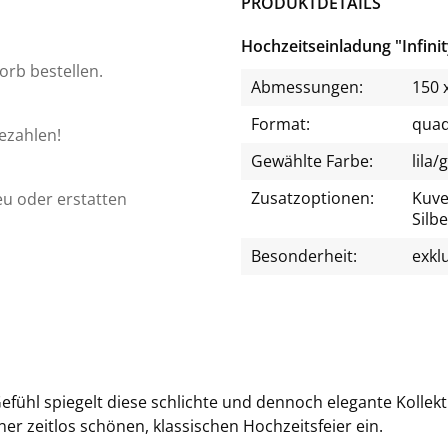
PRODUKTDETAILS
Hochzeitseinladung "Infini
orb bestellen.
Abmessungen:
150 
Format:
quad
bezahlen!
Gewählte Farbe:
lila/
Zusatzoptionen:
Kuve
eu oder erstatten
Silbe
Besonderheit:
exkl
e­fühl spie­gelt diese schlich­te und den­noch ele­gan­te Kol­lek­t
er zeit­los schö­nen, klas­si­schen Hoch­zeits­fei­er ein.