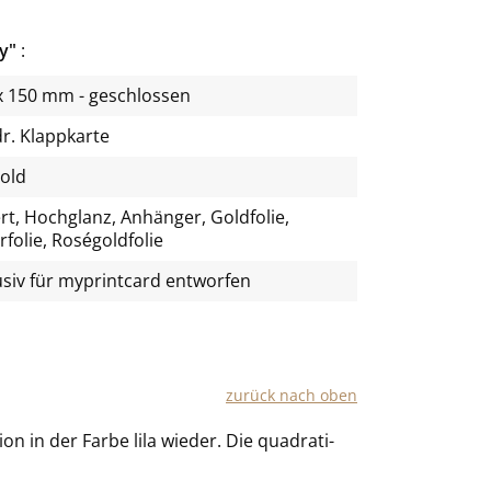
ty"
x 150 mm - geschlossen
r. Klappkarte
gold
rt, Hochglanz, Anhänger, Goldfolie,
rfolie, Roségoldfolie
usiv für
myprintcard
entworfen
zu­rück nach oben
i­on in der Farbe lila wie­der. Die qua­dra­ti­