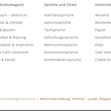
hzeitsmagazin
Sprüche und Zitate
Unterstü
azin – Übersicht
Hochzeitssprüche
Versand
ds & Lifestyle
Geburtssprüche
Musterbe
& Basteln
Taufsprüche
Papier
geber & Planung
Geburtstagssprüche
Gestaltu
ration & Inspiration
Weihnachtssprüche
FAQs
p Calm Generator
Kommunionsprüche
User Sit
 & Family
Konfirmationssprüche
Cookie Ei
itseinladungen klassisch
Hochzeitseinladung "Infinity" – quadr. Klappk