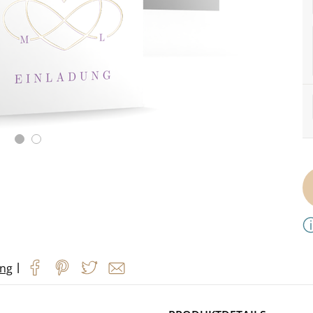
|
ung