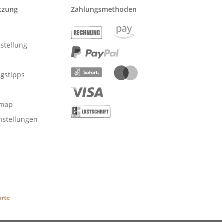
tzung
Zahlungsmethoden
stellung
ngstipps
emap
nstellungen
arte